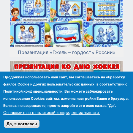
Презентация «Гжель – гордость России»
Продолжая использовать наш сайт, вы соглашаетесь на обработку
файлов Сookie и других пользовательских данных, в соответствии с
Политикой конфиденциальности. Вы можете заблокировать
использование Cookies сайтом, изменив настройки Вашего браузера.
Если вы не возражаете, просто закройте это окно нажав "Да".
Ознакомиться с политикой конфиденциальности.
Да, я согласен