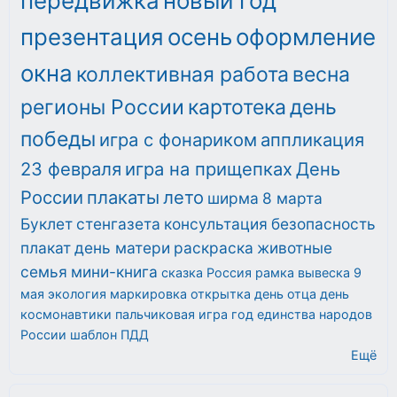
передвижка
новый год
презентация
осень
оформление
окна
коллективная работа
весна
регионы России
картотека
день
победы
игра с фонариком
аппликация
23 февраля
игра на прищепках
День
России
плакаты
лето
ширма
8 марта
Буклет
стенгазета
консультация
безопасность
плакат
день матери
раскраска
животные
семья
мини-книга
сказка
Россия
рамка
вывеска
9
мая
экология
маркировка
открытка
день отца
день
космонавтики
пальчиковая игра
год единства народов
России
шаблон
ПДД
Ещё