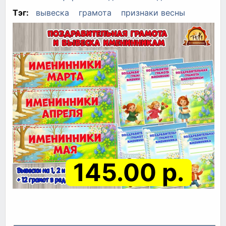
Тэг:
вывеска
грамота
признаки весны
145.00 р.