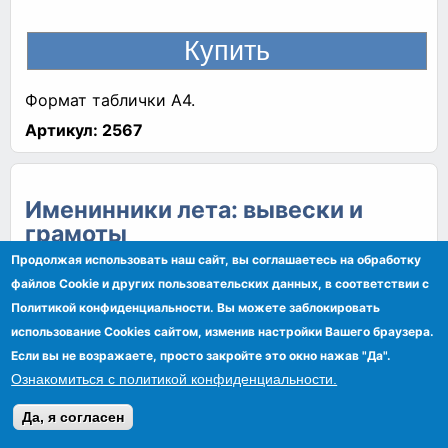
Формат таблички А4.
Артикул:
2567
Именинники лета: вывески и
грамоты
Продолжая использовать наш сайт, вы соглашаетесь на обработку
Каталог:
Оформление детского сада
файлов Сookie и других пользовательских данных, в соответствии с
Политикой конфиденциальности. Вы можете заблокировать
Тэг:
именинники
лето
вывеска
грамота
использование Cookies сайтом, изменив настройки Вашего браузера.
Если вы не возражаете, просто закройте это окно нажав "Да".
Ознакомиться с политикой конфиденциальности.
Да, я согласен