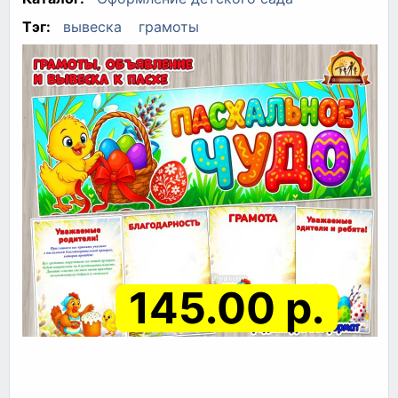
Тэг:
вывеска
грамоты
145.00 р.