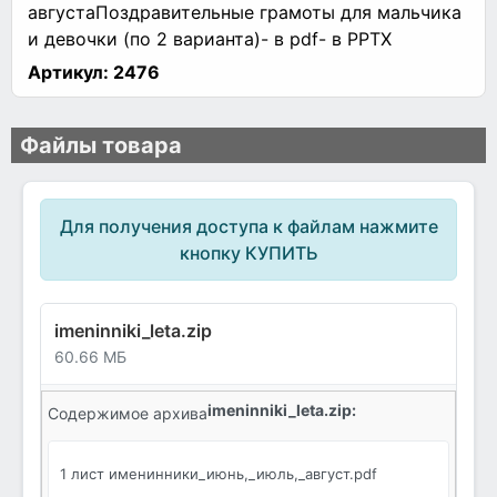
августаПоздравительные грамоты для мальчика
и девочки (по 2 варианта)- в pdf- в PPTX
Артикул:
2476
Файлы товара
Для получения доступа к файлам нажмите
кнопку КУПИТЬ
imeninniki_leta.zip
60.66 МБ
imeninniki_leta.zip:
Содержимое архива
1 лист именинники_июнь,_июль,_август.pdf