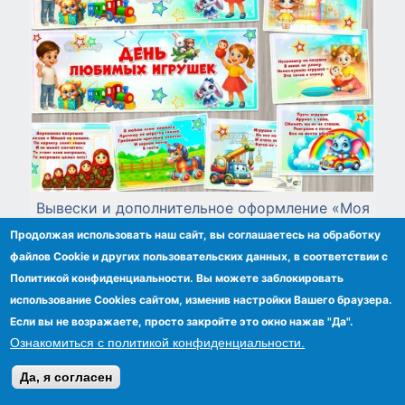
Вывески и дополнительное оформление «Моя
любимая игрушка» и «День любимых
Продолжая использовать наш сайт, вы соглашаетесь на обработку
игрушек».
файлов Сookie и других пользовательских данных, в соответствии с
Политикой конфиденциальности. Вы можете заблокировать
использование Cookies сайтом, изменив настройки Вашего браузера.
Если вы не возражаете, просто закройте это окно нажав "Да".
Ознакомиться с политикой конфиденциальности.
Да, я согласен