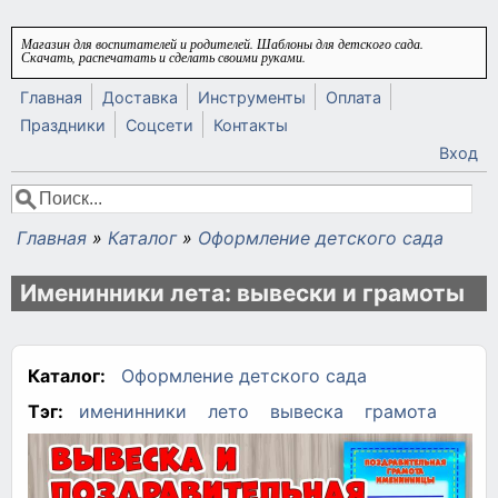
Перейти к основному содержанию
Магазин для воспитателей и родителей. Шаблоны для детского сада.
Скачать, распечатать и сделать своими руками.
Главная
Доставка
Инструменты
Оплата
Праздники
Соцсети
Контакты
Вход
Поиск
Форма поиска
Главная
»
Каталог
»
Оформление детского сада
Вы здесь
Именинники лета: вывески и грамоты
Каталог:
Оформление детского сада
Тэг:
именинники
лето
вывеска
грамота