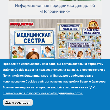
Информационная передвижка для детей
«Пограничник»
Продолжая использовать наш сайт, вы соглашаетесь на обработку
файлов Сookie и других пользовательских данных, в соответствии с
Политикой конфиденциальности. Вы можете заблокировать
использование Cookies сайтом, изменив настройки Вашего браузера.
Если вы не возражаете, просто закройте это окно нажав "Да".
Ознакомиться с политикой конфиденциальности.
Информационная передвижка для детей о
Да, я согласен
профессии «Медицинская сестра»