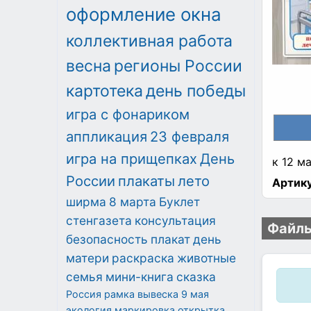
оформление окна
коллективная работа
весна
регионы России
картотека
день победы
игра с фонариком
аппликация
23 февраля
игра на прищепках
День
к 12 м
России
плакаты
лето
Артику
ширма
8 марта
Буклет
стенгазета
консультация
Файлы
безопасность
плакат
день
матери
раскраска
животные
семья
мини-книга
сказка
Россия
рамка
вывеска
9 мая
экология
маркировка
открытка