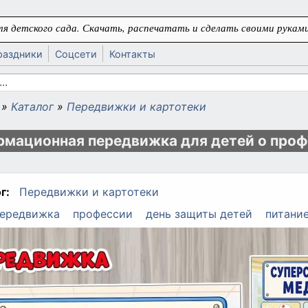
я детского сада. Скачать, распечатать и сделать своими руками
раздники
Соцсети
Контакты
 поиска
»
Каталог
»
Передвижки и картотеки
ь
мационная передвижка для детей о проф
г:
Передвижки и картотеки
ередвижка
профессии
день защиты детей
питани