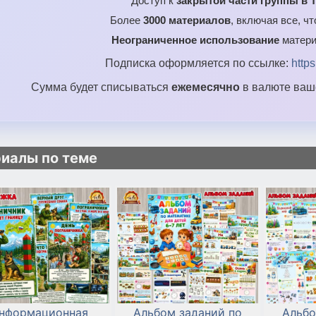
Доступ к
закрытой части группы в T
Более
3000 материалов
, включая все, ч
Неограниченное использование
матери
Подписка оформляется по ссылке:
http
Сумма будет списываться
ежемесячно
в валюте ваше
иалы по теме
нформационная
Альбом заданий по
Альбо