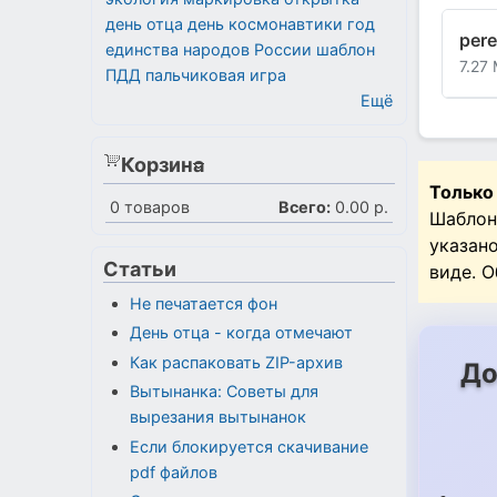
день отца
день космонавтики
год
pere
единства народов России
шаблон
7.27
ПДД
пальчиковая игра
Ещё
Корзина
Только
0
товаров
Всего:
0.00 р.
Шаблон
указан
Статьи
виде. 
Не печатается фон
День отца - когда отмечают
Как распаковать ZIP-архив
До
Вытынанка: Советы для
вырезания вытынанок
Если блокируется скачивание
pdf файлов