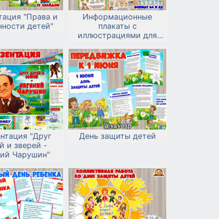
тация "Права и
Информационные
нности детей"
плакаты с
иллюстрациями для
детей «Домашние
питомцы»
нтация "Друг
День защиты детей
й и зверей -
ний Чарушин"