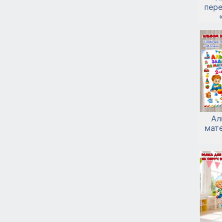
пер
Ал
мат