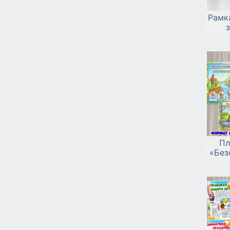
Рамк
Пл
«Без