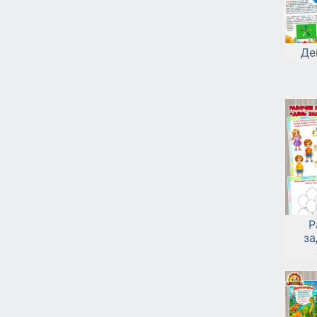
Де
Р
за