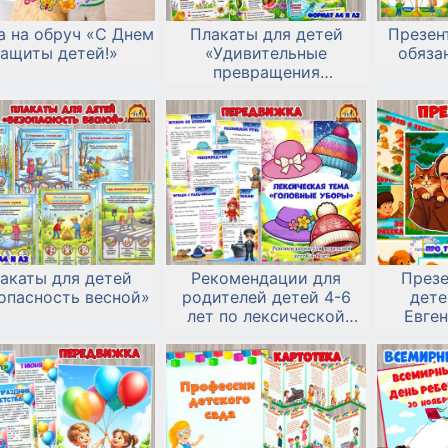
а на обруч «С Днем
Плакаты для детей
Презен
защиты детей!»
«Удивительные
обяза
превращения
насекомых»
акаты для детей
Рекомендации для
Презе
опасность весной»
родителей детей 4-6
дете
лет по лексической
Евге
теме «Головные уборы»