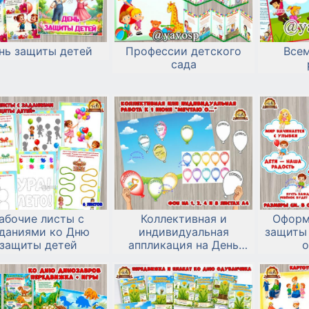
нь защиты детей
Профессии детского
Все
сада
абочие листы с
Коллективная и
Оформ
даниями ко Дню
индивидуальная
защиты 
защиты детей
аппликация на День
о
защиты детей «Мечтаю
о...»