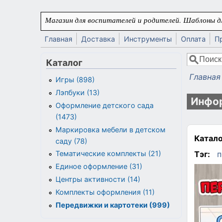
Перейти к основному содержанию
Магазин для воспитателей и родителей. Шаблоны дл
Главная
Доставка
Инструменты
Оплата
П
Поиск
Каталог
Форма
Главная
Игры (898)
Вы здес
Лэпбуки (13)
Инфор
Оформление детского сада
(1473)
Маркировка мебели в детском
Катало
саду (78)
Тэг:
п
Тематические комплекты (21)
Единое оформление (31)
Центры активности (14)
Комплекты оформления (11)
Передвижки и картотеки (999)