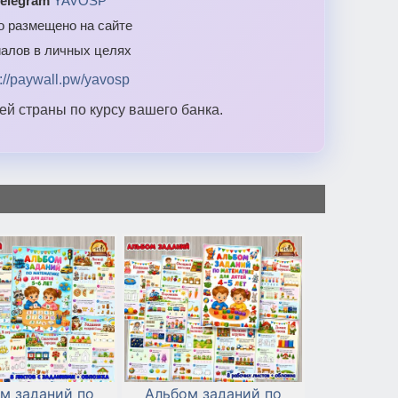
elegram
YAVOSP
то размещено на сайте
алов в личных целях
s://paywall.pw/yavosp
й страны по курсу вашего банка.
м заданий по
Альбом заданий по