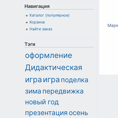
Навигация
Каталог (популярное)
Корзина
Марк
Найти заказ
Тэги
оформление
Дидактическая
игра
игра
поделка
зима
передвижка
новый год
презентация
осень