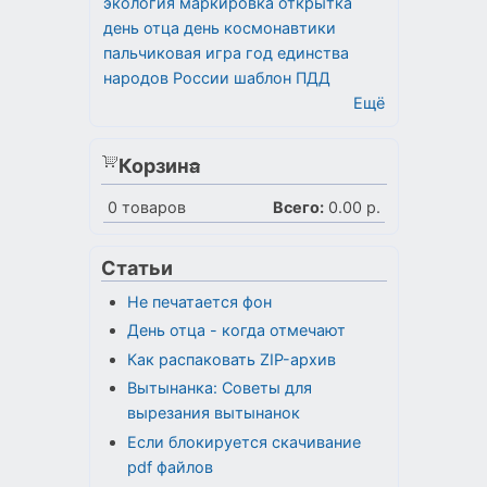
экология
маркировка
открытка
день отца
день космонавтики
пальчиковая игра
год единства
народов России
шаблон
ПДД
Ещё
Корзина
0
товаров
Всего:
0.00 р.
Статьи
Не печатается фон
День отца - когда отмечают
Как распаковать ZIP-архив
Вытынанка: Советы для
вырезания вытынанок
Если блокируется скачивание
pdf файлов