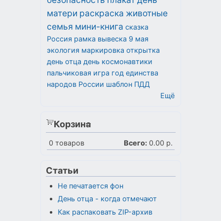
матери
раскраска
животные
семья
мини-книга
сказка
Россия
рамка
вывеска
9 мая
экология
маркировка
открытка
день отца
день космонавтики
пальчиковая игра
год единства
народов России
шаблон
ПДД
Ещё
Корзина
0
товаров
Всего:
0.00 р.
Статьи
Не печатается фон
День отца - когда отмечают
Как распаковать ZIP-архив