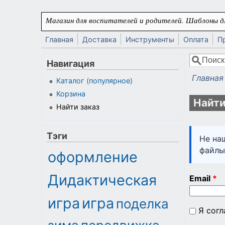
Перейти к основному содержанию
Магазин для воспитателей и родителей. Шаблоны дл
Главная
Доставка
Инструменты
Оплата
П
Поиск
Навигация
Форма
Главная
Каталог (популярное)
Вы здес
Корзина
Найти
Найти заказ
Тэги
Не на
файлы
оформление
Дидактическая
Email
*
игра
игра
поделка
Я сог