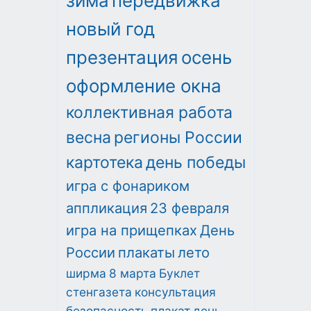
зима
передвижка
новый год
презентация
осень
оформление окна
коллективная работа
весна
регионы России
картотека
день победы
игра с фонариком
аппликация
23 февраля
игра на прищепках
День
России
плакаты
лето
ширма
8 марта
Буклет
стенгазета
консультация
безопасность
плакат
день