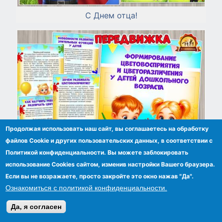
С Днем отца!
Продолжая использовать наш сайт, вы соглашаетесь на обработку
файлов Сookie и других пользовательских данных, в соответствии с
Политикой конфиденциальности. Вы можете заблокировать
использование Cookies сайтом, изменив настройки Вашего браузера.
Если вы не возражаете, просто закройте это окно нажав "Да".
Ознакомиться с политикой конфиденциальности.
Формирование цветовосприятия и
цветоразличения у детей дошкольного
Да, я согласен
возраста