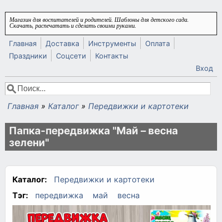
Перейти к основному содержанию
Магазин для воспитателей и родителей. Шаблоны для детского сада.
Скачать, распечатать и сделать своими руками.
Главная
Доставка
Инструменты
Оплата
Праздники
Соцсети
Контакты
Вход
Поиск
Форма поиска
Главная
»
Каталог
»
Передвижки и картотеки
Вы здесь
Папка-передвижка "Май – весна
зелени"
Каталог:
Передвижки и картотеки
Тэг:
передвижка
май
весна