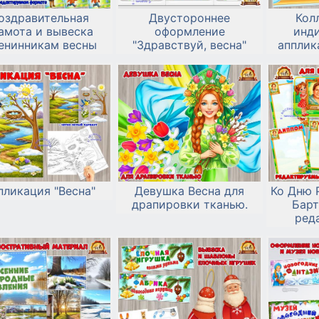
оздравительная
Двустороннее
Кол
амота и вывеска
оформление
инд
енинникам весны
"Здравствуй, весна"
апплик
о
пликация "Весна"
Девушка Весна для
Ко Дню 
драпировки тканью.
Барт
ред
шаблоны