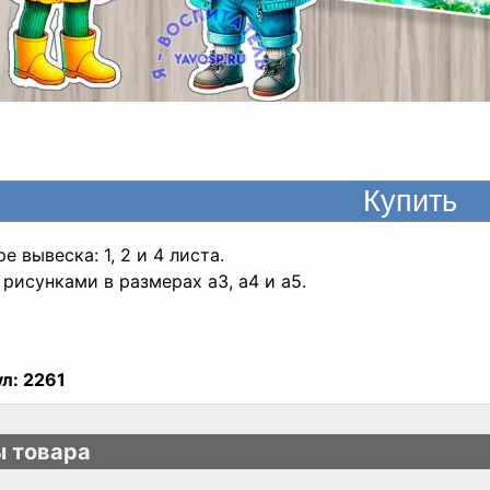
е вывеска: 1, 2 и 4 листа.
 рисунками в размерах а3, а4 и а5.
л:
2261
 товара