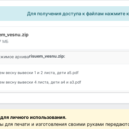
Для получения доступа к файлам нажмите 
em_vesnu.zip
7 МБ
risuem_vesnu.zip:
жимое архива
ем весну вывески 1 и 2 листа, дети а5.pdf
ем весну вывески 4 листа, дети а4 и а3.pdf
 для личного использования.
ы для печати и изготовления своими руками передают