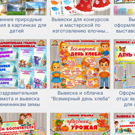
енние природные
Вывески для конкурсов
Вы
ия в картинках для
и мастерской по
оформле
детей
изготовлению елочных
выставо
игрушек
оздравительная
Вывеска и облачка
Оформ
амота и вывеска
"Всемирный день хлеба"
отца: в
енинникам зимы
для 