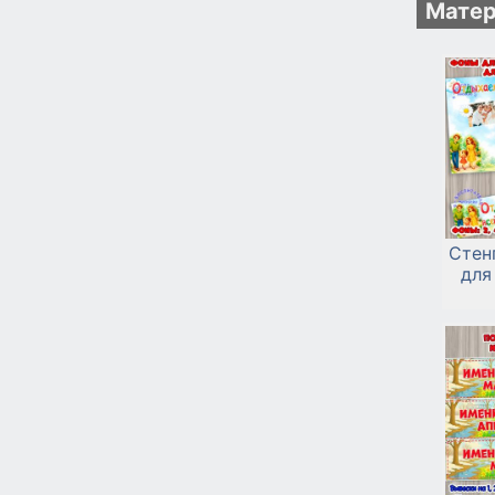
Матер
Стен
для