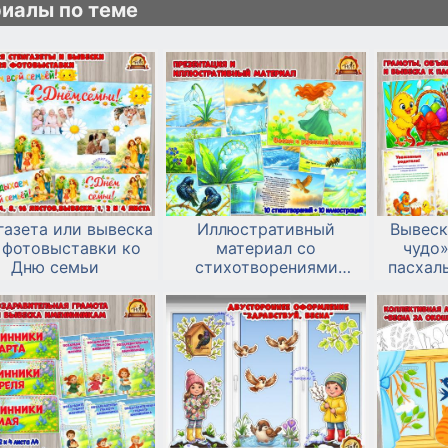
иалы по теме
газета или вывеска
Иллюстративный
Вывеск
 фотовыставки ко
материал со
чудо»
Дню семьи
стихотворениями
пасхал
«Весна в русской
поэзии»