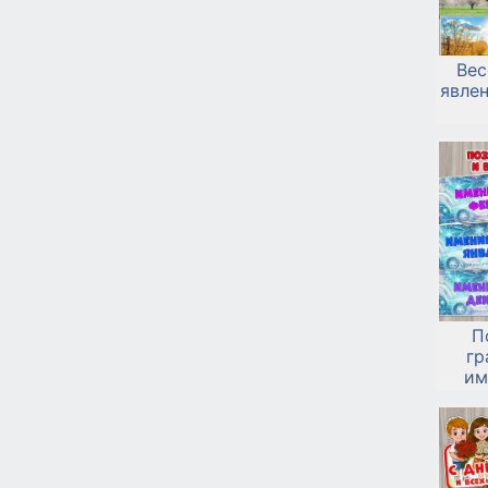
Вес
явлен
П
гр
им