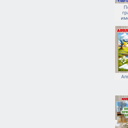
П
гр
им
Ап