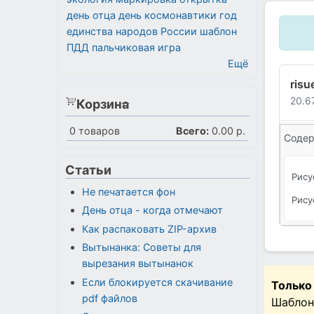
день отца
день космонавтики
год
единства народов России
шаблон
ПДД
пальчиковая игра
Ещё
risu
20.6
Корзина
0
товаров
Всего:
0.00 р.
Содер
Статьи
Рису
Не печатается фон
Рису
День отца - когда отмечают
Как распаковать ZIP-архив
Вытынанка: Советы для
вырезания вытынанок
Если блокируется скачивание
Только
pdf файлов
Шаблон