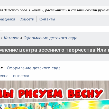
я детского сада. Скачать, распечатать и сделать своими руками
раздники
Соцсети
Контакты
 поиска
»
Каталог
»
Оформление детского сада
ь
ление центра весеннего творчества Или 
г:
Оформление детского сада
есна
вывеска