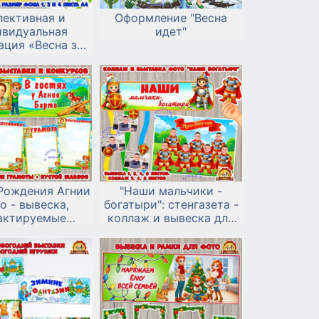
лективная и
Оформление "Весна
ивидуальная
идет"
ация «Весна за
кошком»
Рождения Агнии
"Наши мальчики -
о - вывеска,
богатыри": стенгазета -
актируемые
коллаж и вывеска для
 грамот, пустой
вывески фото к 23
шаблон
февраля и дню
мальчиков