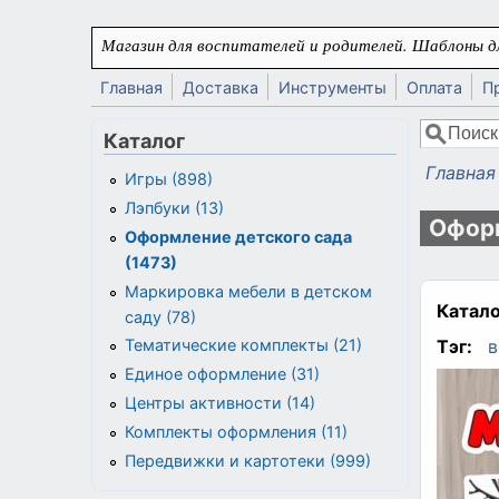
Перейти к основному содержанию
Магазин для воспитателей и родителей. Шаблоны дл
Главная
Доставка
Инструменты
Оплата
П
Поиск
Каталог
Форма
Главная
Игры (898)
Вы здес
Лэпбуки (13)
Оформ
Оформление детского сада
(1473)
Маркировка мебели в детском
Катало
саду (78)
Тэг:
в
Тематические комплекты (21)
Единое оформление (31)
Центры активности (14)
Комплекты оформления (11)
Передвижки и картотеки (999)