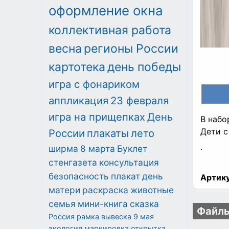
оформление окна
коллективная работа
весна
регионы России
картотека
день победы
игра с фонариком
аппликация
23 февраля
игра на прищепках
День
В набор
Дети с
России
плакаты
лето
.
ширма
8 марта
Буклет
стенгазета
консультация
безопасность
плакат
день
Артику
матери
раскраска
животные
семья
мини-книга
сказка
Файлы
Россия
рамка
вывеска
9 мая
экология
маркировка
открытка