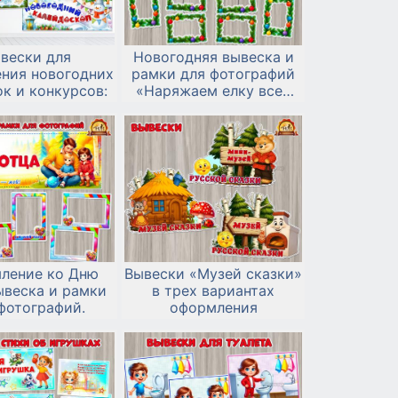
вески для
Новогодняя вывеска и
ния новогодних
рамки для фотографий
к и конкурсов:
«Наряжаем елку всей
семьей»
ление ко Дню
Вывески «Музей сказки»
ывеска и рамки
в трех вариантах
фотографий.
оформления