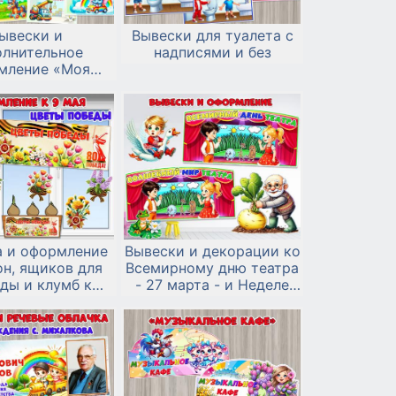
ывески и
Вывески для туалета с
олнительное
надписями и без
мление «Моя
ая игрушка» и
нь любимых
грушек».
а и оформление
Вывески и декорации ко
он, ящиков для
Всемирному дню театра
ды и клумб к
- 27 марта - и Неделе
«Цветы Победы»
театра
и 9 мая