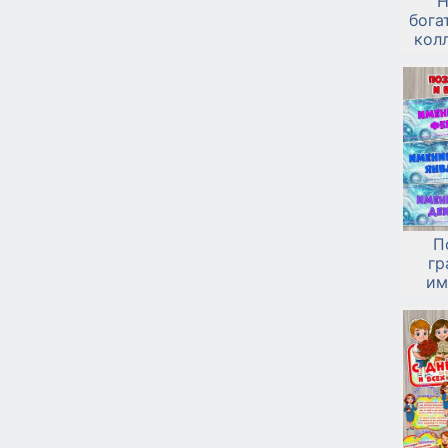
"
бога
кол
вы
П
гр
им