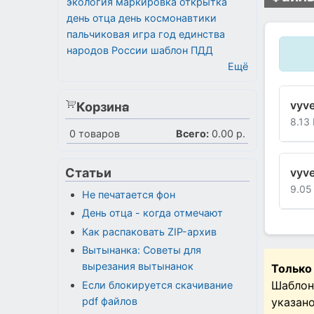
экология
маркировка
открытка
день отца
день космонавтики
пальчиковая игра
год единства
народов России
шаблон
ПДД
Ещё
vyve
Корзина
8.13
0
товаров
Всего:
0.00 р.
Статьи
vyve
9.05
Не печатается фон
День отца - когда отмечают
Как распаковать ZIP-архив
Вытынанка: Советы для
вырезания вытынанок
Только
Шаблон
Если блокируется скачивание
указан
pdf файлов