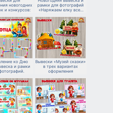
вески для
Новогодняя вывеска и
ния новогодних
рамки для фотографий
к и конкурсов:
«Наряжаем елку всей
семьей»
ление ко Дню
Вывески «Музей сказки»
ывеска и рамки
в трех вариантах
фотографий.
оформления