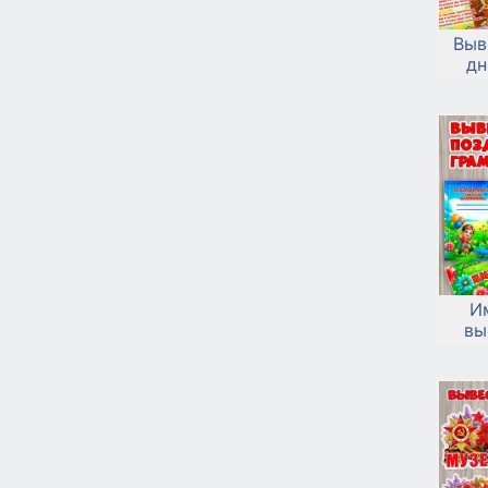
Выв
дн
И
вы