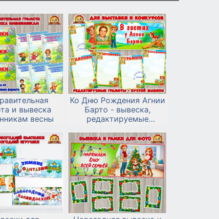
равительная
Ко Дню Рождения Агнии
та и вывеска
Барто - вывеска,
нникам весны
редактируемые
шаблоны грамот, пустой
шаблон