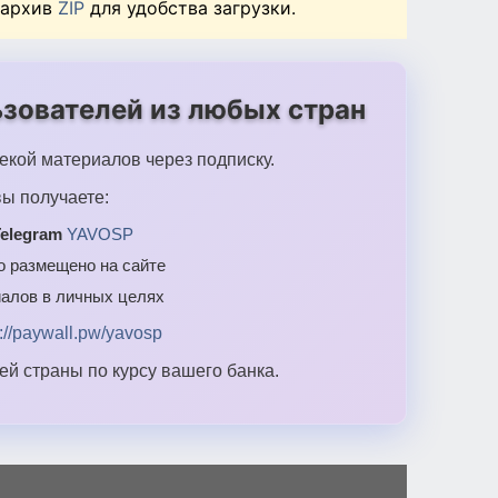
 архив
ZIP
для удобства загрузки.
зователей из любых стран
екой материалов через подписку.
ы получаете:
elegram
YAVOSP
то размещено на сайте
алов в личных целях
s://paywall.pw/yavosp
й страны по курсу вашего банка.