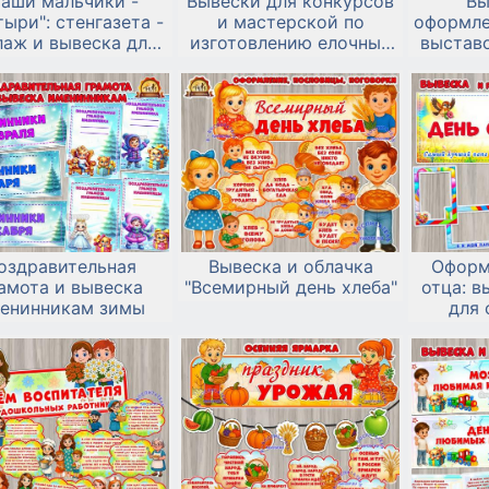
Наши мальчики -
Вывески для конкурсов
Вы
тыри": стенгазета -
и мастерской по
оформле
лаж и вывеска для
изготовлению елочных
выставо
вески фото к 23
игрушек
февраля и дню
мальчиков
оздравительная
Вывеска и облачка
Оформ
амота и вывеска
"Всемирный день хлеба"
отца: в
енинникам зимы
для 