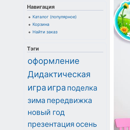
Навигация
Каталог (популярное)
Корзина
Найти заказ
Тэги
оформление
Дидактическая
игра
игра
поделка
зима
передвижка
новый год
презентация
осень