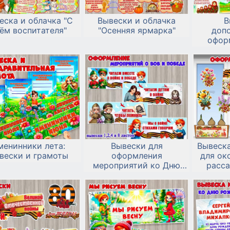
еска и облачка "С
Вывески и облачка
В
ём воспитателя"
"Осенняя ярмарка"
доп
офор
любим
«Де
и
менинники лета:
Вывески для
Вывеск
вески и грамоты
оформления
для ок
мероприятий ко Дню
расса
Победы и досугов
акции 