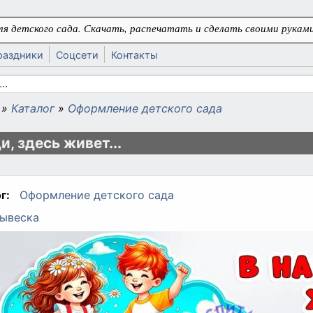
я детского сада. Скачать, распечатать и сделать своими руками
раздники
Соцсети
Контакты
 поиска
»
Каталог
»
Оформление детского сада
ь
и, здесь живет...
г:
Оформление детского сада
ывеска