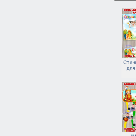
Стен
для