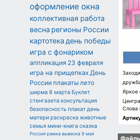
оформление окна
коллективная работа
весна
регионы России
картотека
день победы
игра с фонариком
аппликация
23 февраля
игра на прищепках
День
Заходи
России
плакаты
лето
дружба
Яркое 
ширма
8 марта
Буклет
стенгазета
консультация
Центра
Слова 
безопасность
плакат
день
матери
раскраска
животные
Артику
семья
мини-книга
сказка
Россия
рамка
вывеска
9 мая
Файлы