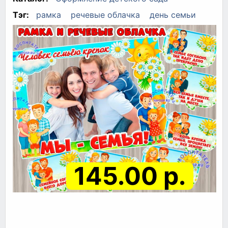
Тэг:
рамка
речевые облачка
день семьи
145.00 р.