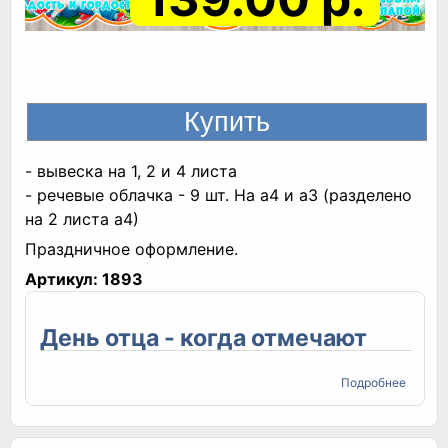
- вывеска на 1, 2 и 4 листа
- речевые облачка - 9 шт. На а4 и а3 (разделено
на 2 листа а4)
Праздничное оформление.
Артикул:
1893
День отца - когда отмечают
о День
Подробнее
отца -
когда
отмеч