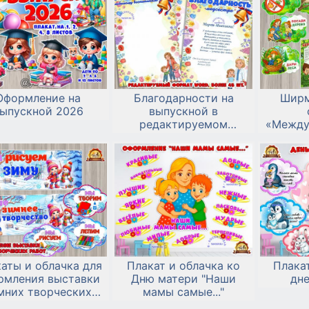
Оформление на
Благодарности на
Ширм
ыпускной 2026
выпускной в
редактируемом
«Между
формате doc
аты и облачка для
Плакат и облачка ко
Плакат
рмления выставки
Дню матери "Наши
дне
мних творческих
мамы самые..."
работ