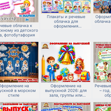
Плакаты и речевые
Оформл
облачка для
облачка
чевые облачка к
оформления
скному из детского
умывальной комнаты в
а, фотобутафория
детском саду
Оформление на
Оформление на
Речевые
ускной в морском
выпускной 2026: для
– год
стиле
зала, группы или
об
фотозоны