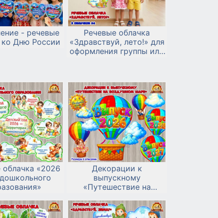
ение - речевые
Речевые облачка
 ко Дню России
«Здравствуй, лето!» для
оформления группы или
фотосессии
 облачка «2026
Декорации к
 дошкольного
выпускному
разования»
«Путешествие на
воздушном шаре»