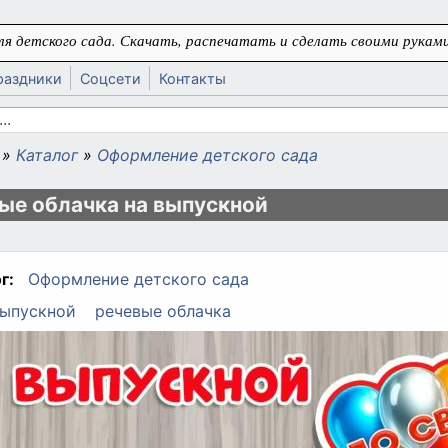
я детского сада. Скачать, распечатать и сделать своими руками
раздники
Соцсети
Контакты
 поиска
»
Каталог
»
Оформление детского сада
ь
ые облачка на выпускной
г:
Оформление детского сада
ыпускной
речевые облачка