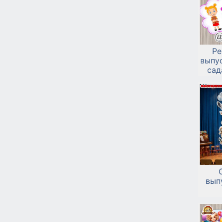
Ре
выпу
сад
вып