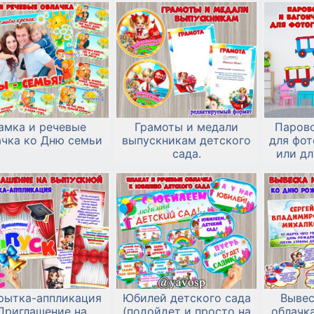
амка и речевые
Грамоты и медали
Парово
ачка ко Дню семьи
выпускникам детского
для фот
сада.
или д
п
рытка-аппликация
Юбилей детского сада
Вывес
Приглашение на
(подойдет и просто на
облачк