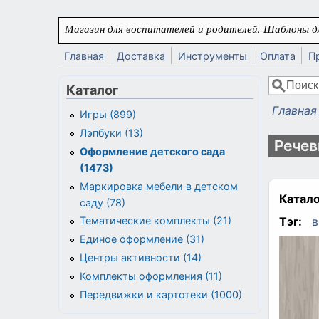
Перейти к основному содержанию
Магазин для воспитателей и родителей. Шаблоны дл
Главная
Доставка
Инструменты
Оплата
П
Поиск
Каталог
Форма
Главная
Игры (899)
Вы здес
Лэпбуки (13)
Речев
Оформление детского сада
(1473)
Маркировка мебели в детском
Катало
саду (78)
Тэг:
в
Тематические комплекты (21)
Единое оформление (31)
Центры активности (14)
Комплекты оформления (11)
Передвижки и картотеки (1000)