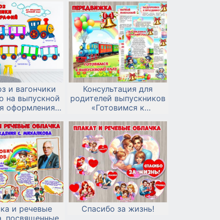
сад!».
з и вагончики
Консультация для
о на выпускной
родителей выпускников
ля оформления
«Готовимся к
риемной
выпускному балу»
ка и речевые
Спасибо за жизнь!
а, посвященные