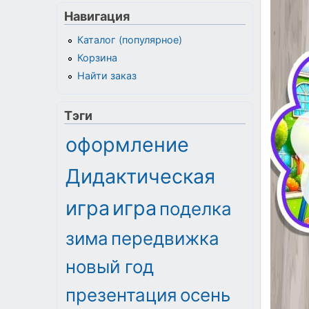
Навигация
Каталог (популярное)
Корзина
Найти заказ
Тэги
оформление
Дидактическая
игра
игра
поделка
зима
передвижка
новый год
презентация
осень