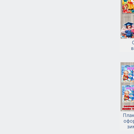
в
Плак
офо
зи