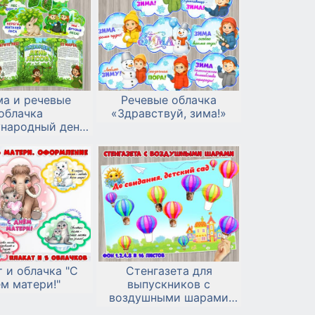
а и речевые
Речевые облачка
облачка
«Здравствуй, зима!»
народный день
лесов»
 и облачка "С
Стенгазета для
м матери!"
выпускников с
воздушными шарами
«До свидания, детский