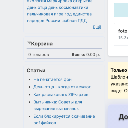
экология
маркировка
открытка
день отца
день космонавтики
пальчиковая игра
год единства
народов России
шаблон
ПДД
Ещё
foto
15.3
Корзина
0
товаров
Всего:
0.00 р.
Только
Статьи
Шаблон
Не печатается фон
указан
День отца - когда отмечают
виде. 
Как распаковать ZIP-архив
Вытынанка: Советы для
вырезания вытынанок
До
Если блокируется скачивание
pdf файлов