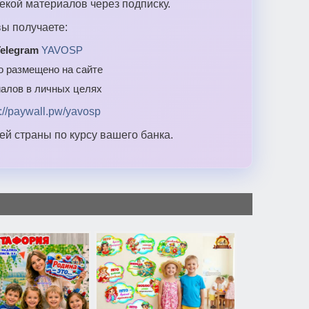
екой материалов через подписку.
ы получаете:
elegram
YAVOSP
то размещено на сайте
алов в личных целях
s://paywall.pw/yavosp
й страны по курсу вашего банка.