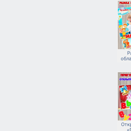
Р
обл
Отк
«