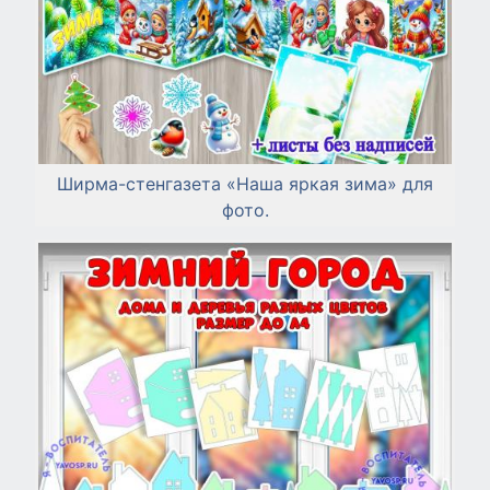
Ширма-стенгазета «Наша яркая зима» для
фото.