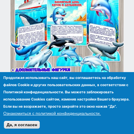
Продолжая использовать наш сайт, вы соглашаетесь на обработку
Ширма с дополнительными двусторонними
файлов Сookie и других пользовательских данных, в соответствии с
фигурками китов и дельфинов к 23 июля –
Политикой конфиденциальности. Вы можете заблокировать
Всемирному дню китов и дельфинов.
использование Cookies сайтом, изменив настройки Вашего браузера.
Если вы не возражаете, просто закройте это окно нажав "Да".
Ознакомиться с политикой конфиденциальности.
Да, я согласен