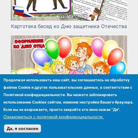
Картотека бесед ко Дню защитника Отечества
Продолжая использовать наш сайт, вы соглашаетесь на обработку
файлов Сookie и других пользовательских данных, в соответствии с
Политикой конфиденциальности. Вы можете заблокировать
использование Cookies сайтом, изменив настройки Вашего браузера.
Если вы не возражаете, просто закройте это окно нажав "Да".
Ознакомиться с политикой конфиденциальности.
Да, я согласен
Яркое оформление ко Дню отца - вывеска,