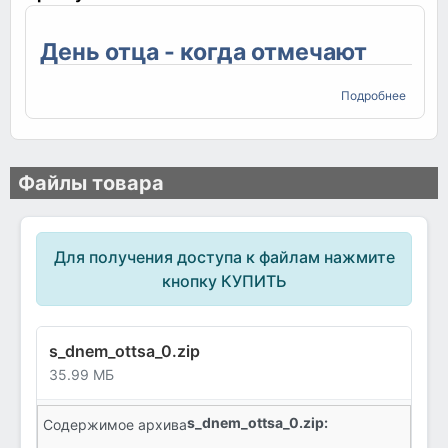
День отца - когда отмечают
о День
Подробнее
отца -
когда
отмеч
Файлы товара
Для получения доступа к файлам нажмите
кнопку КУПИТЬ
s_dnem_ottsa_0.zip
35.99 МБ
s_dnem_ottsa_0.zip:
Содержимое архива