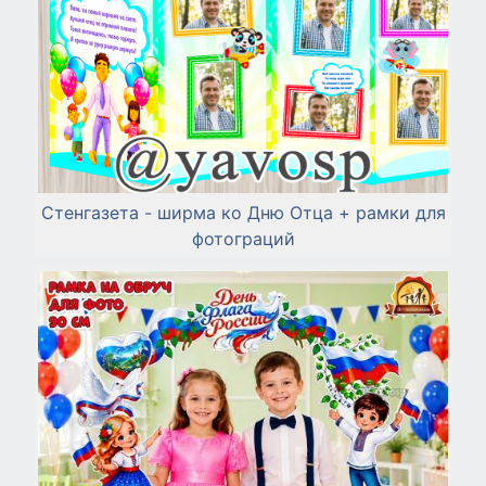
Стенгазета - ширма ко Дню Отца + рамки для
фотограций