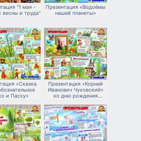
тация "1 мая -
Презентация «Водоёмы
 весны и труда"
нашей планеты»
тация «Сказка
Презентация «Корней
юбознательное
Иванович Чуковский»
ко и Пасху»
ко дню рождения
писателя и поэта