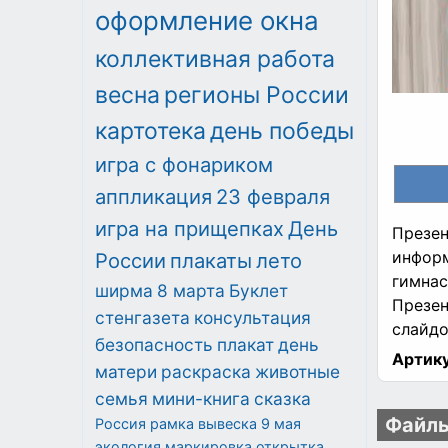
оформление окна
коллективная работа
весна
регионы России
картотека
день победы
игра с фонариком
аппликация
23 февраля
игра на прищепках
День
Презен
информ
России
плакаты
лето
гимнас
ширма
8 марта
Буклет
Презен
стенгазета
консультация
слайдо
безопасность
плакат
день
Артику
матери
раскраска
животные
семья
мини-книга
сказка
Файлы
Россия
рамка
вывеска
9 мая
экология
маркировка
открытка