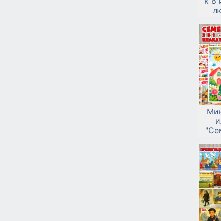
к 8 
л
Мин
и
"Се