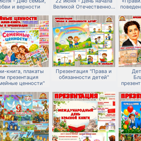
июля - Дню семьи,
22 июня - День начала
«Прави
юбви и верности
Великой Отечественной
поведен
войны.
и-книга, плакаты
Презентация "Права и
Дет
ли презентация
обязанности детей"
Бл
мейные ценности"
презент