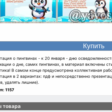
тация о пингвинах - к 20 января - дню осведомленност
ации о дне, самих пингвинах, в материал включены сти
тика! В самом конце предусмотрена коллективная рабо
тация в 2 вариантах: пдф и непосредственно презента
в, удалять лишние).
л:
1157
 товара