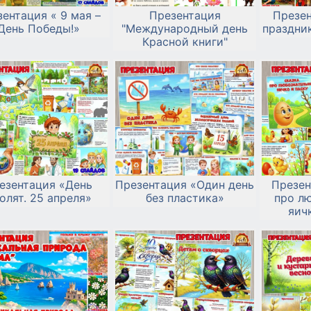
ентация « 9 мая –
Презентация
Презен
День Победы!»
"Международный день
праздник
Красной книги"
езентация «День
Презентация «Один день
Презен
олят. 25 апреля»
без пластика»
про л
яич