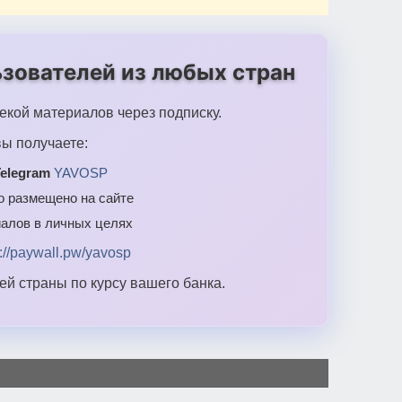
зователей из любых стран
екой материалов через подписку.
ы получаете:
elegram
YAVOSP
то размещено на сайте
алов в личных целях
s://paywall.pw/yavosp
й страны по курсу вашего банка.