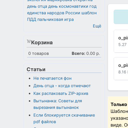
день отца
день космонавтики
год
единства народов России
шаблон
ПДД
пальчиковая игра
Ещё
o_pi
Корзина
5.27
0
товаров
Всего:
0.00 р.
o_pi
Статьи
8.16
Не печатается фон
День отца - когда отмечают
Как распаковать ZIP-архив
Вытынанка: Советы для
Только
вырезания вытынанок
Шаблон
Если блокируется скачивание
указан
pdf файлов
виде. 