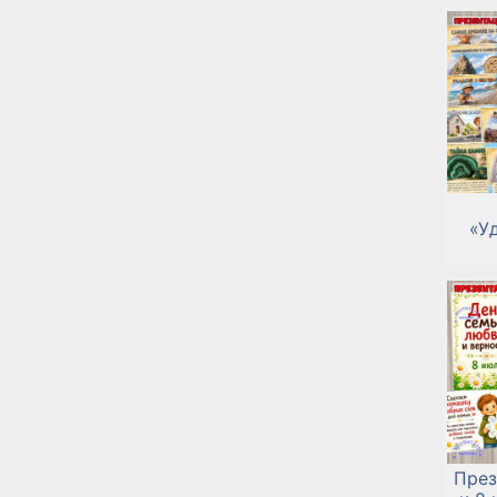
«У
През