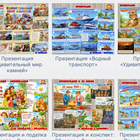
Презентация
Презентация «Водный
Пр
дивительный мир
транспорт»
«Удиви
камней»
ентация и поделка
Презентация и конспект:
Презент