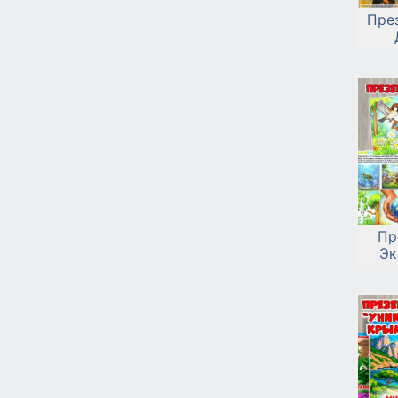
През
Пр
Эк