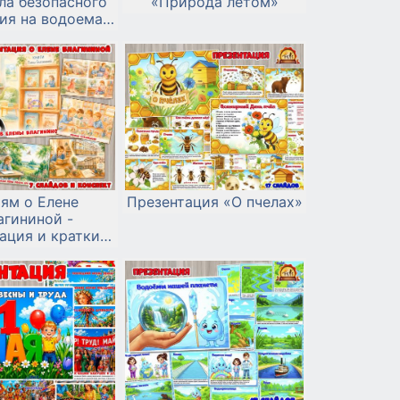
ла безопасного
«Природа летом»
ия на водоемах
летом»
ям о Елене
Презентация «О пчелах»
агининой -
ация и краткий
конспект