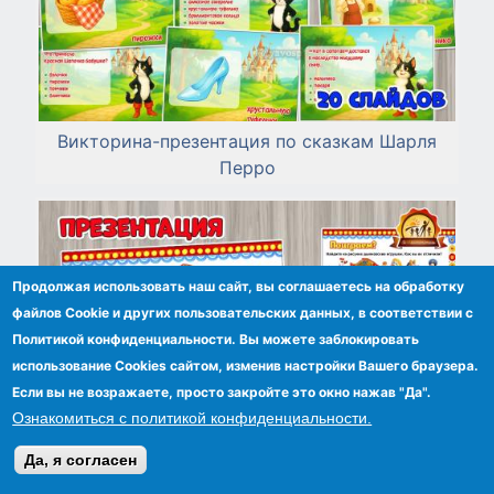
Викторина-презентация по сказкам Шарля
Перро
Продолжая использовать наш сайт, вы соглашаетесь на обработку
файлов Сookie и других пользовательских данных, в соответствии с
Политикой конфиденциальности. Вы можете заблокировать
использование Cookies сайтом, изменив настройки Вашего браузера.
Если вы не возражаете, просто закройте это окно нажав "Да".
Ознакомиться с политикой конфиденциальности.
Да, я согласен