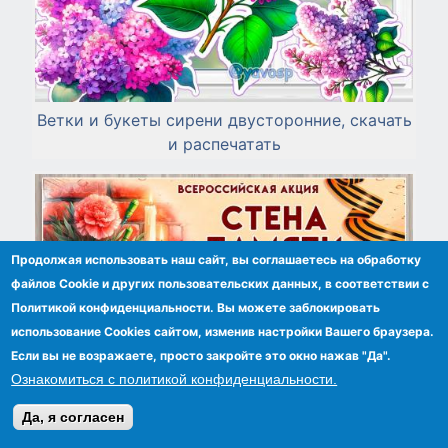
Ветки и букеты сирени двусторонние, скачать
и распечатать
Продолжая использовать наш сайт, вы соглашаетесь на обработку
файлов Сookie и других пользовательских данных, в соответствии с
Политикой конфиденциальности. Вы можете заблокировать
использование Cookies сайтом, изменив настройки Вашего браузера.
Если вы не возражаете, просто закройте это окно нажав "Да".
Ознакомиться с политикой конфиденциальности.
Да, я согласен