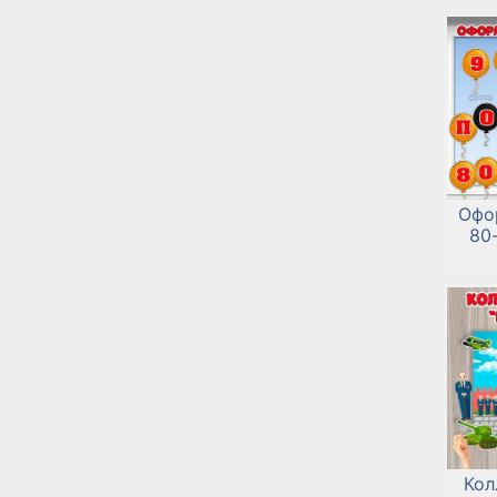
Офо
80
Кол