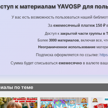
ступ к материалам YAVOSP для поль
У вас есть возможность пользоваться нашей библиот
За
ежемесячный платеж 150 ₽
в
Доступ к
закрытой части группы в T
Более
3000 материалов
, включая все, ч
Неограниченное использование
матери
Подписка оформляется по ссылке:
http
Сумма будет списываться
ежемесячно
в валюте ваше
иалы по теме