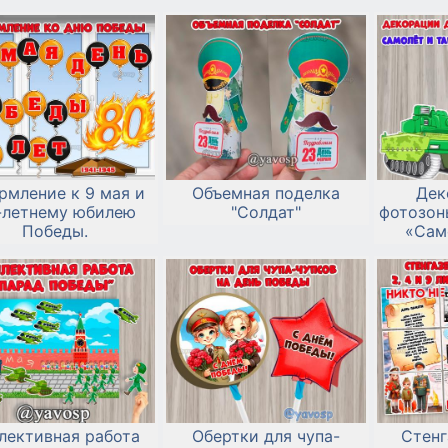
и школе
рмление к 9 мая и
Объемная поделка
Дек
-летнему юбилею
"Солдат"
фотозон
Победы.
«Сам
лективная работа
Обертки для чупа-
Стенг