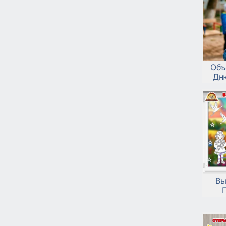
Объ
Дн
Вы