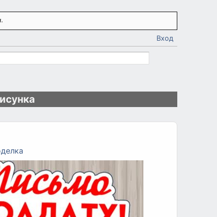
.
Вход
рисунка
оделка