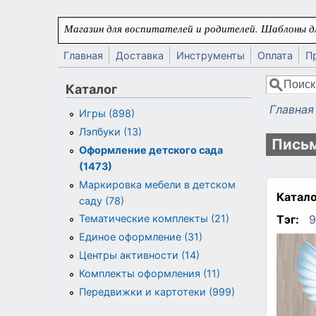
Перейти к основному содержанию
Магазин для воспитателей и родителей. Шаблоны дл
Главная
Доставка
Инструменты
Оплата
П
Поиск
Каталог
Форма
Главная
Игры (898)
Вы здес
Лэпбуки (13)
Письм
Оформление детского сада
(1473)
Маркировка мебели в детском
Катало
саду (78)
Тэг:
9
Тематические комплекты (21)
Единое оформление (31)
Центры активности (14)
Комплекты оформления (11)
Передвижки и картотеки (999)