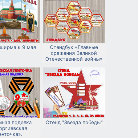
ширма к 9 мая
Стендбук «Главные
сражения Великой
Отечественной войны»
мная поделка
Стенд "Звезда победы"
оргиевская
енточка».