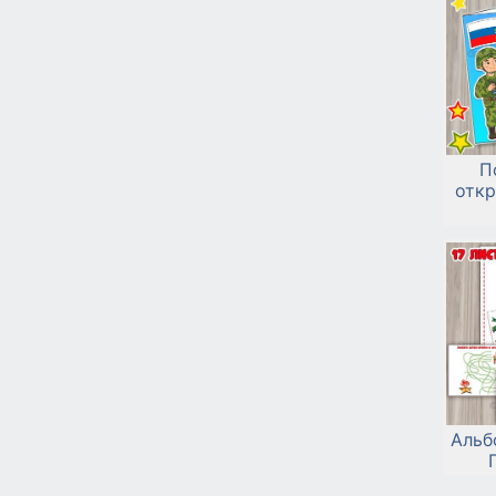
П
откр
Альб