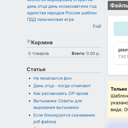
Файлы
день отца
день космонавтики
год
единства народов России
шаблон
ПДД
пальчиковая игра
Ещё
Корзина
pism
0
товаров
Всего:
0.00 р.
7.92
Статьи
Не печатается фон
День отца - когда отмечают
Только
Как распаковать ZIP-архив
Шаблон
Вытынанка: Советы для
указан
вырезания вытынанок
виде. 
Если блокируется скачивание
pdf файлов