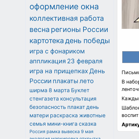
оформление окна
коллективная работа
весна
регионы России
картотека
день победы
игра с фонариком
аппликация
23 февраля
игра на прищепках
День
Письмо
России
плакаты
лето
В набо
ленточ
ширма
8 марта
Буклет
стенгазета
консультация
Каждый
безопасность
плакат
день
Шаблон
матери
раскраска
животные
воспит
семья
мини-книга
сказка
Артику
Россия
рамка
вывеска
9 мая
экология
маркировка
открытка