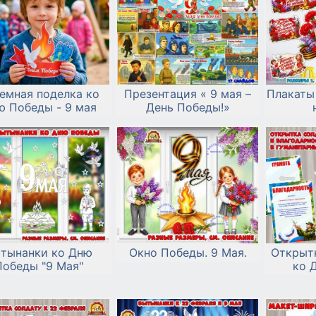
емная поделка ко
Презентация « 9 мая –
Плакаты
ю Победы - 9 мая
День Победы!»
тынанки ко Дню
Окно Победы. 9 Мая.
Открыт
Победы "9 Мая"
ко 