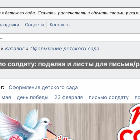
я детского сада. Скачать, распечатать и сделать своими руками
раздники
Соцсети
Контакты
 поиска
»
Каталог
»
Оформление детского сада
ь
о солдату: поделка и листы для письма/
г:
Оформление детского сада
 мая
день победы
23 февраля
письмо солдату
п