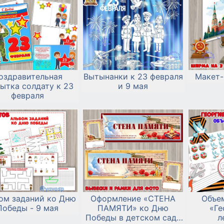
оздравительная
Вытынанки к 23 февраля
Макет-
ытка солдату к 23
и 9 мая
февраля
ом заданий ко Дню
Оформление «СТЕНА
Объе
Победы - 9 мая
ПАМЯТИ» ко Дню
«Ге
Победы в детском саду
л