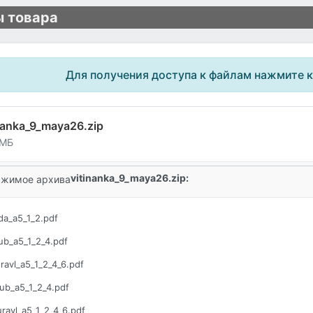
 товара
Для получения доступа к файлам нажмите 
nanka_9_maya26.zip
 МБ
vitinanka_9_maya26.zip:
жимое архива
da_a5_1_2.pdf
lub_a5_1_2_4.pdf
ravl_a5_1_2_4_6.pdf
lub_a5_1_2_4.pdf
uravl_a5_1_2_4_6.pdf