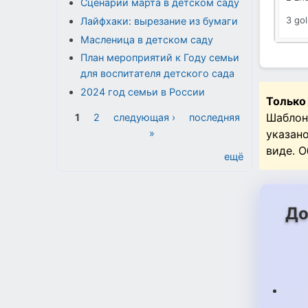
Сценарии марта в детском саду
3 go
Лайфхаки: вырезание из бумаги
Масленица в детском саду
3 zh
План мероприятий к Году семьи
9 ma
для воспитателя детского сада
devo
2024 год семьи в России
Только
Страницы
malch
Шаблон
1
2
следующая ›
последняя
указан
»
vech
виде. 
ещё
До