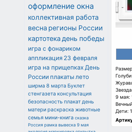
оформление окна
коллективная работа
весна
регионы России
картотека
день победы
игра с фонариком
аппликация
23 февраля
игра на прищепках
День
Разме
Голуби
России
плакаты
лето
Журавл
ширма
8 марта
Буклет
Звезда
стенгазета
консультация
9 мая: 
безопасность
плакат
день
Вечный
матери
раскраска
животные
Дети: 
семья
мини-книга
сказка
Артику
Россия
рамка
вывеска
9 мая
экология
маркировка
открытка