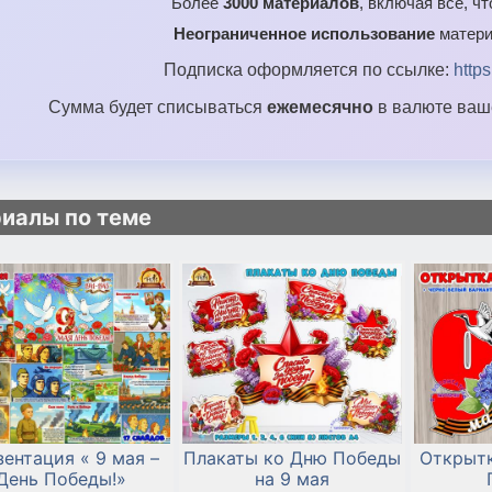
Более
3000 материалов
, включая все, ч
Неограниченное использование
матери
Подписка оформляется по ссылке:
http
Сумма будет списываться
ежемесячно
в валюте ваше
иалы по теме
ентация « 9 мая –
Плакаты ко Дню Победы
Открытк
День Победы!»
на 9 мая