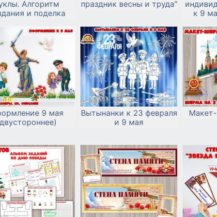
уклы. Алгоритм
праздник весны и труда"
индивид
здания и поделка
к 9 м
черно-
ормление 9 мая
Вытынанки к 23 февраля
Макет-
(двустороннее)
и 9 мая