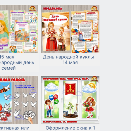
15 мая –
День народной куклы –
ародный день
14 мая
семей
ективная или
Оформление окна к 1