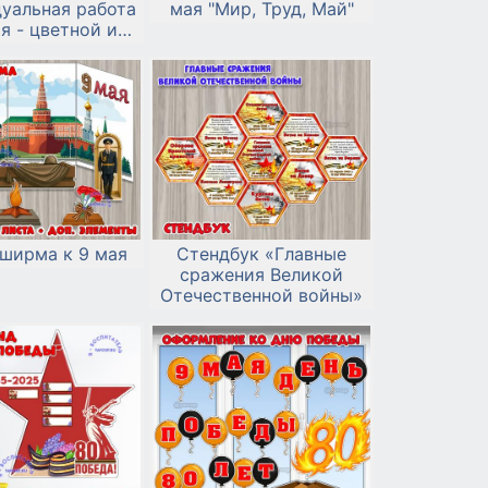
уальная работа
мая "Мир, Труд, Май"
ая - цветной и
белый вариант
ширма к 9 мая
Стендбук «Главные
сражения Великой
Отечественной войны»