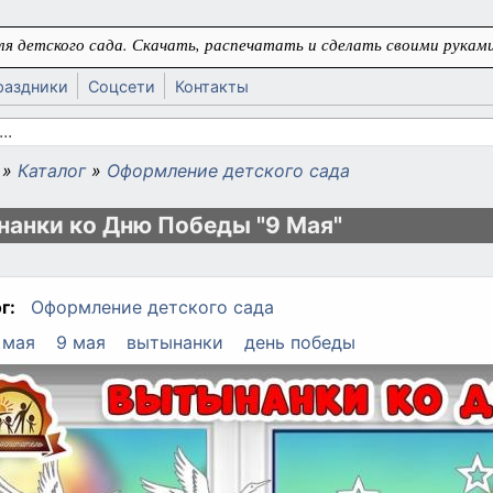
я детского сада. Скачать, распечатать и сделать своими руками
раздники
Соцсети
Контакты
 поиска
»
Каталог
»
Оформление детского сада
ь
анки ко Дню Победы "9 Мая"
г:
Оформление детского сада
 мая
9 мая
вытынанки
день победы