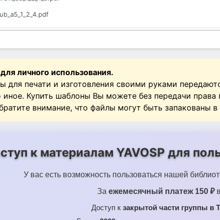
lub_a5_1_2_4.pdf
uravl_a5_1_2_4_6.pdf
ya_1_2_4_8_16.pdf
chka_1_2_4_6_8_15.pdf
 для личного использования.
ik_1_2_4_6_8_15.pdf
ы для печати и изготовления своими руками передают
о иное. Купить шаблоны Вы можете без передачи права
nyy ogon_1_2_4_8_16.pdf
Обратите внимание, что файлы могут быть запакованы в
ступ к материалам YAVOSP для поль
У вас есть возможность пользоваться нашей библиот
За
ежемесячный платеж 150 ₽
в
Доступ к
закрытой части группы в T