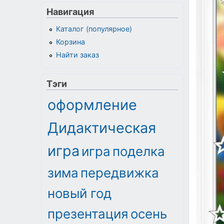
Навигация
Каталог (популярное)
Корзина
Найти заказ
Тэги
оформление
Дидактическая
игра
игра
поделка
зима
передвижка
новый год
презентация
осень