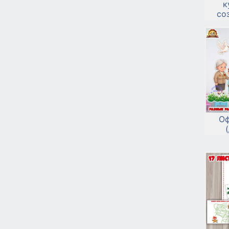
к
со
Оф