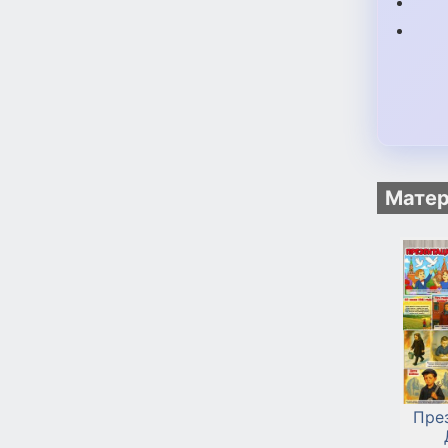
Матер
През