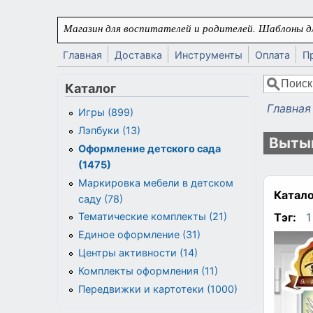
Перейти к основному содержанию
Магазин для воспитателей и родителей. Шаблоны дл
Главная
Доставка
Инструменты
Оплата
П
Поиск
Каталог
Форма
Главная
Игры (899)
Вы здес
Лэпбуки (13)
Вытын
Оформление детского сада
(1475)
Маркировка мебели в детском
Катало
саду (78)
Тэг:
1
Тематические комплекты (21)
Единое оформление (31)
Центры активности (14)
Комплекты оформления (11)
Передвижки и картотеки (1000)