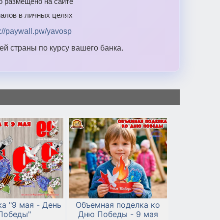
то размещено на сайте
алов в личных целях
s://paywall.pw/yavosp
й страны по курсу вашего банка.
а "9 мая - День
Объемная поделка ко
Победы"
Дню Победы - 9 мая