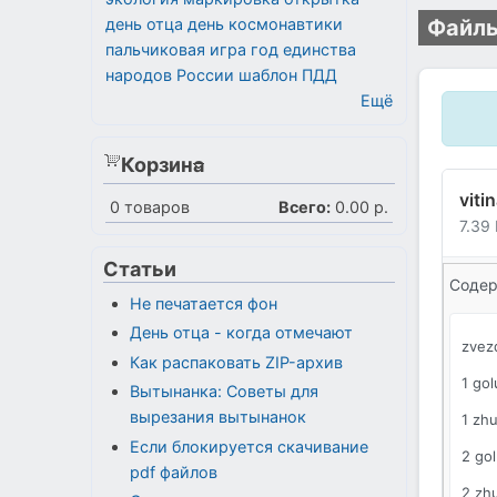
день отца
день космонавтики
Файлы
пальчиковая игра
год единства
народов России
шаблон
ПДД
Ещё
Корзина
viti
0
товаров
Всего:
0.00 р.
7.39
Статьи
Содер
Не печатается фон
День отца - когда отмечают
zvez
Как распаковать ZIP-архив
1 go
Вытынанка: Советы для
вырезания вытынанок
1 zhu
Если блокируется скачивание
2 go
pdf файлов
2 zh