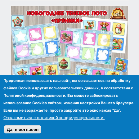
Продолжая использовать наш сайт, вы соглашаетесь на обработку
файлов Сookie и других пользовательских данных, в соответствии с
Политикой конфиденциальности. Вы можете заблокировать
использование Cookies сайтом, изменив настройки Вашего браузера.
Новогоднее теневое лото «Пряники»
Если вы не возражаете, просто закройте это окно нажав "Да".
Ознакомиться с политикой конфиденциальности.
Да, я согласен