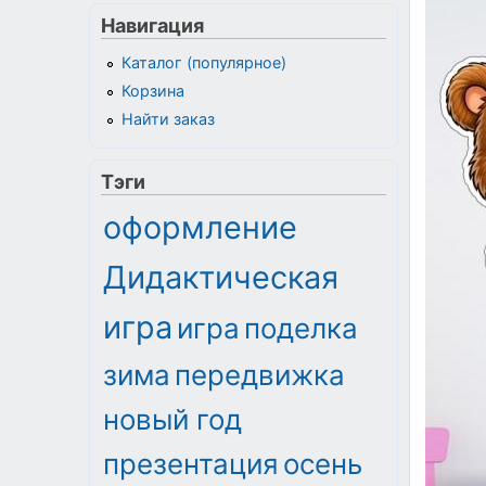
Навигация
Каталог (популярное)
Корзина
Найти заказ
Тэги
оформление
Дидактическая
игра
игра
поделка
зима
передвижка
новый год
презентация
осень