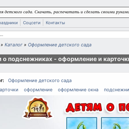
я детского сада. Скачать, распечатать и сделать своими руками
раздники
Соцсети
Контакты
 поиска
»
Каталог
»
Оформление детского сада
ь
 о подснежниках - оформление и карточк
г:
Оформление детского сада
арточки
оформление
оформление окна
подснежн