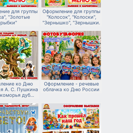
ние для группы
Оформление для группы
а", "Золотые
"Колосок", "Колоски",
рыбки"
"Зернышко", "Зернышки.
ление ко Дню
Оформление - речевые
я А. С. Пушкина
облачка ко Дню России
укоморья дуб
зелёный»