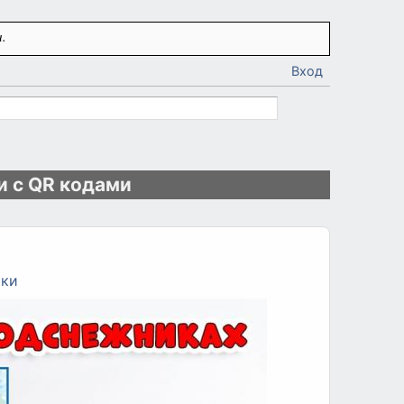
.
Вход
и с QR кодами
ики