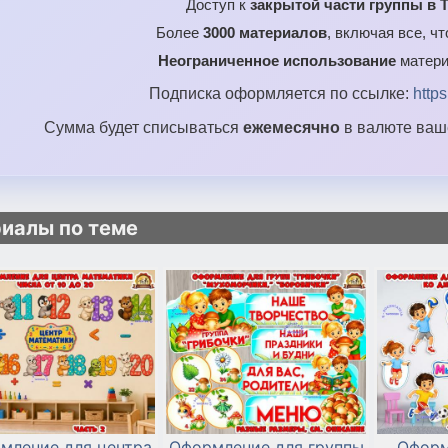
Доступ к
закрытой части группы в T
Более
3000 материалов
, включая все, ч
Неограниченное использование
матери
Подписка оформляется по ссылке:
http
Сумма будет списываться
ежемесячно
в валюте ваше
иалы по теме
мление для центра
Оформление для группы
Оформ