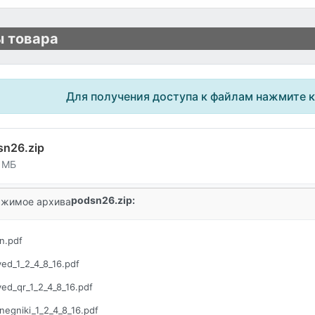
 товара
Для получения доступа к файлам нажмите 
sn26.zip
1 МБ
podsn26.zip:
жимое архива
n.pdf
ed_1_2_4_8_16.pdf
ed_qr_1_2_4_8_16.pdf
negniki_1_2_4_8_16.pdf