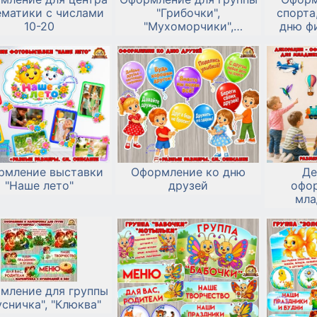
ематики с числами
"Грибочки",
спорта
10-20
"Мухоморчики",
дню ф
"Боровички"
рмление выставки
Оформление ко дню
Де
"Наше лето"
друзей
офо
мла
мление для группы
усничка", "Клюква"