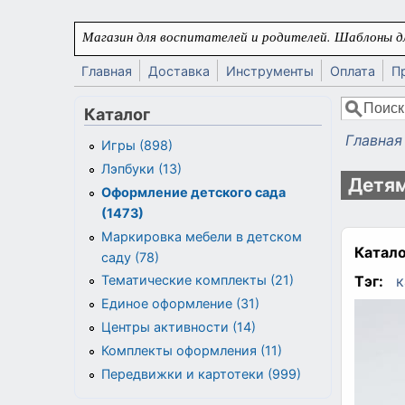
Перейти к основному содержанию
Магазин для воспитателей и родителей. Шаблоны дл
Главная
Доставка
Инструменты
Оплата
П
Поиск
Каталог
Форма
Главная
Игры (898)
Вы здес
Лэпбуки (13)
Детям
Оформление детского сада
(1473)
Маркировка мебели в детском
Катало
саду (78)
Тэг:
к
Тематические комплекты (21)
Единое оформление (31)
Центры активности (14)
Комплекты оформления (11)
Передвижки и картотеки (999)