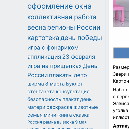
оформление окна
коллективная работа
весна
регионы России
картотека
день победы
игра с фонариком
аппликация
23 февраля
игра на прищепках
День
Размер
Звери и
России
плакаты
лето
Карточ
ширма
8 марта
Буклет
Набор 
стенгазета
консультация
с перв
безопасность
плакат
день
Элвиса
матери
раскраска
животные
уголка
семья
мини-книга
сказка
иллюст
Россия
рамка
вывеска
9 мая
Артику
экология
маркировка
открытка