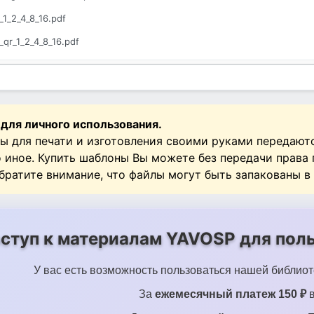
_1_2_4_8_16.pdf
_qr_1_2_4_8_16.pdf
negniki_qr_1_2_4_8_16.pdf
 для личного использования.
ы для печати и изготовления своими руками передают
о иное. Купить шаблоны Вы можете без передачи права
Обратите внимание, что файлы могут быть запакованы в
ступ к материалам YAVOSP для поль
У вас есть возможность пользоваться нашей библиот
За
ежемесячный платеж 150 ₽
в