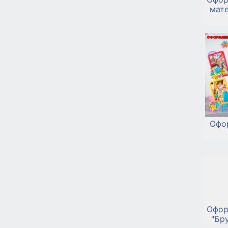
мат
Офо
Офор
"Бр