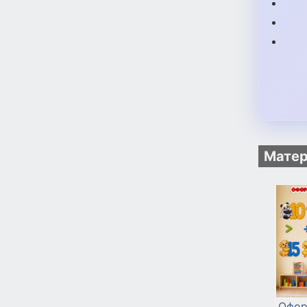
Матер
Офор