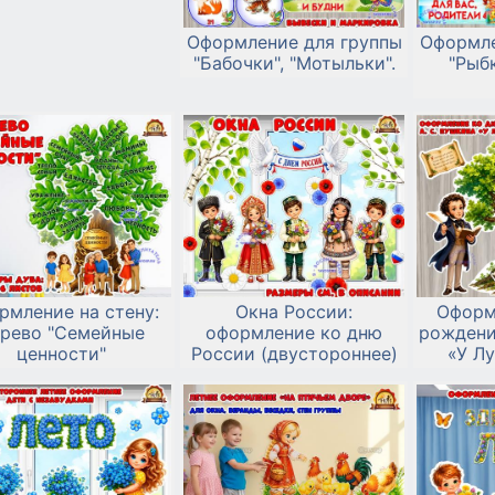
Оформление для группы
Оформле
"Бабочки", "Мотыльки".
"Рыбк
рмление на стену:
Окна России:
Оформ
рево "Семейные
оформление ко дню
рождени
ценности"
России (двустороннее)
«У Л