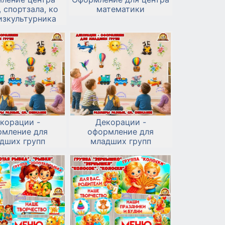
, спортзала, ко
математики
изкультурника
корации -
Декорации -
рмление для
оформление для
дших групп
младших групп