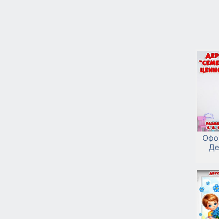
Офо
Де