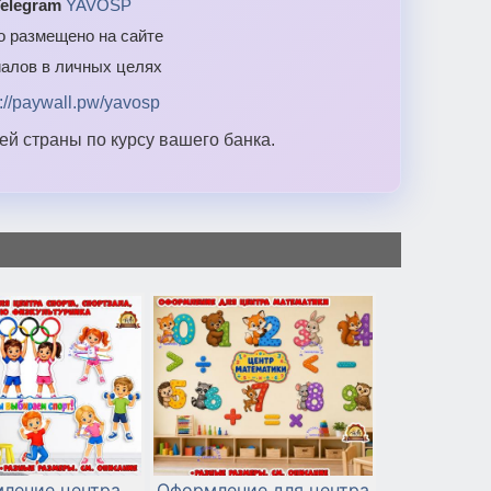
elegram
YAVOSP
то размещено на сайте
алов в личных целях
s://paywall.pw/yavosp
й страны по курсу вашего банка.
ление центра
Оформление для центра