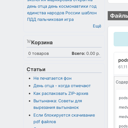
день отца
день космонавтики
год
единства народов России
шаблон
Файлы
ПДД
пальчиковая игра
Ещё
Корзина
0
товаров
Всего:
0.00 р.
pod
61.1
Статьи
Не печатается фон
Содер
День отца - когда отмечают
Как распаковать ZIP-архив
pods
Вытынанка: Советы для
medv
вырезания вытынанок
Если блокируется скачивание
medv
pdf файлов
pods