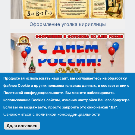
Оформление уголка кириллицы
Продолжая использовать наш сайт, вы соглашаетесь на обработку
файлов Сookie и других пользовательских данных, в соответствии с
Политикой конфиденциальности. Вы можете заблокировать
использование Cookies сайтом, изменив настройки Вашего браузера.
Если вы не возражаете, просто закройте это окно нажав "Да".
Ознакомиться с политикой конфиденциальности.
Да, я согласен
Оформление и фотозона ко дню России