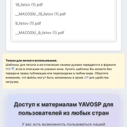
16_listov (1).pdf
__MACOSX/._16_listov (1).pdf
9_listov (1).pdf
__MACOSX/._9_listov (1).pdf
4_lista.pdf
__MACOSX/._4_lista.pdf
2_lista.pdf
Только для личного использования.
Шаблоны для печати и изготовления своими руками передаются в формате
PDF
, если в описании не указано иное. Купить шаблоны Вы можете без
__MACOSX/._2_lista.pdf
передачи права публикации или перепродажи в любом виде. Обратите
внимание, что файлы могут быть запакованы в архив
ZIP
для удобства
загрузки.
Доступ к материалам YAVOSP для
пользователей из любых стран
У вас есть возможность пользоваться нашей