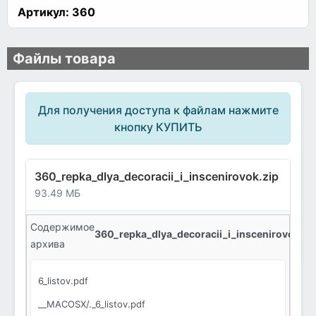
Артикул:
360
Файлы товара
Для получения доступа к файлам нажмите
кнопку КУПИТЬ
360_repka_dlya_decoracii_i_inscenirovok.zip
93.49 МБ
Содержимое
360_repka_dlya_decoracii_i_inscenirovok.zip
архива
6_listov.pdf
__MACOSX/._6_listov.pdf