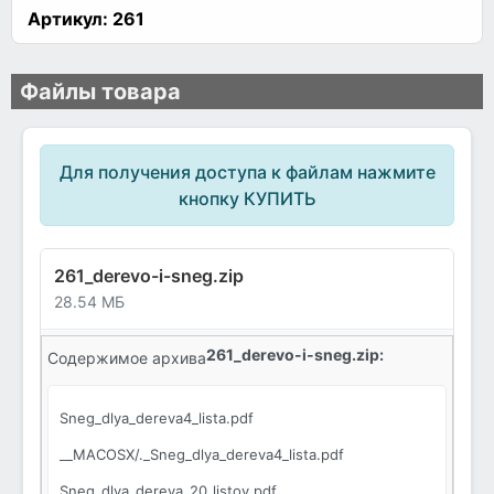
Артикул:
261
Файлы товара
Для получения доступа к файлам нажмите
кнопку КУПИТЬ
261_derevo-i-sneg.zip
28.54 МБ
261_derevo-i-sneg.zip:
Содержимое архива
Sneg_dlya_dereva4_lista.pdf
__MACOSX/._Sneg_dlya_dereva4_lista.pdf
Sneg_dlya_dereva_20_listov.pdf