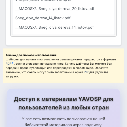
__MACOSX/._Sneg_dlya_dereva_20_listov.pdf
Sneg_dlya_dereva_14_listov.pdf
__MACOSX/._Sneg_dlya_dereva_14_listov.pdf
Sneg_dlya_dereva_9_listov.pdf
__MACOSX/._Sneg_dlya_dereva_9_listov.pdf
Derevo_na_9_listov.pdf
Только для личного использования.
Шаблоны для печати и изготовления своими руками передаются в формате
PDF
, если в описании не указано иное. Купить шаблоны Вы можете без
__MACOSX/._Derevo_na_9_listov.pdf
передачи права публикации или перепродажи в любом виде. Обратите
внимание, что файлы могут быть запакованы в архив
ZIP
для удобства
Derevo_na_4_lista.pdf
загрузки.
__MACOSX/._Derevo_na_4_lista.pdf
20_listov_vysota_1164.pdf
Доступ к материалам YAVOSP для
__MACOSX/._20_listov_vysota_1164.pdf
пользователей из любых стран
14_listov_vysota_891.pdf
У вас есть возможность пользоваться нашей
__MACOSX/._14_listov_vysota_891.pdf
библиотекой материалов через подписку.