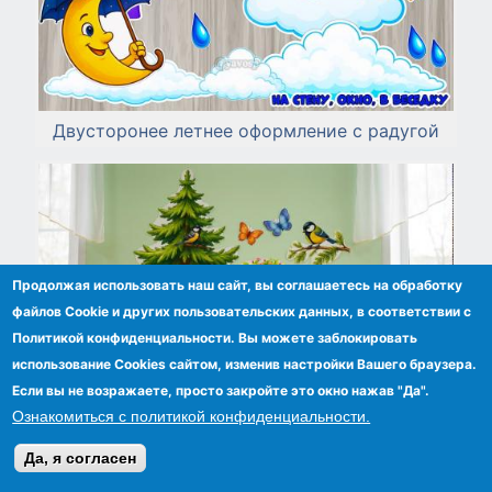
Двусторонее летнее оформление с радугой
Продолжая использовать наш сайт, вы соглашаетесь на обработку
файлов Сookie и других пользовательских данных, в соответствии с
Политикой конфиденциальности. Вы можете заблокировать
использование Cookies сайтом, изменив настройки Вашего браузера.
Если вы не возражаете, просто закройте это окно нажав "Да".
Ознакомиться с политикой конфиденциальности.
Да, я согласен
Летнее оформление веранды или группы
"Зверята"