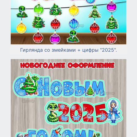
Гирлянда со змейками + цифры "2025".