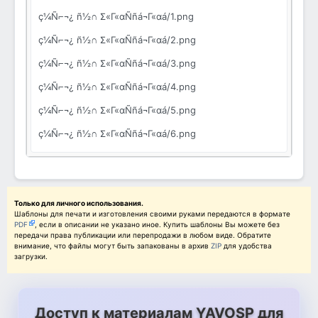
ç¼Ñ⌐¬¿ ñ½∩ Σ«Γ«αÑñá¬Γ«αá/1.png
ç¼Ñ⌐¬¿ ñ½∩ Σ«Γ«αÑñá¬Γ«αá/2.png
ç¼Ñ⌐¬¿ ñ½∩ Σ«Γ«αÑñá¬Γ«αá/3.png
ç¼Ñ⌐¬¿ ñ½∩ Σ«Γ«αÑñá¬Γ«αá/4.png
ç¼Ñ⌐¬¿ ñ½∩ Σ«Γ«αÑñá¬Γ«αá/5.png
ç¼Ñ⌐¬¿ ñ½∩ Σ«Γ«αÑñá¬Γ«αá/6.png
Только для личного использования.
Шаблоны для печати и изготовления своими руками передаются в формате
PDF
, если в описании не указано иное. Купить шаблоны Вы можете без
передачи права публикации или перепродажи в любом виде. Обратите
внимание, что файлы могут быть запакованы в архив
ZIP
для удобства
загрузки.
Доступ к материалам YAVOSP для