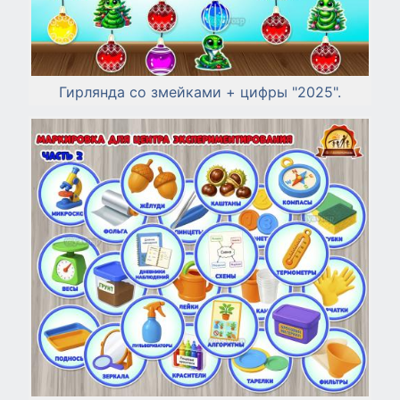
Гирлянда со змейками + цифры "2025".