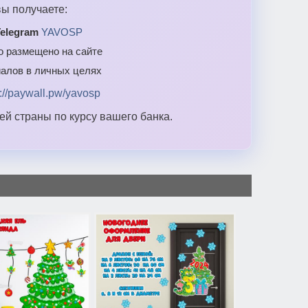
ы получаете:
elegram
YAVOSP
то размещено на сайте
алов в личных целях
s://paywall.pw/yavosp
й страны по курсу вашего банка.