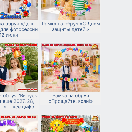
на обруч «День
Рамка на обруч «С Днем
 для фотосессии
защиты детей!»
12 июня
а обруч "Выпуск
Рамка на обруч
и еще 2027, 28,
«Прощайте, ясли!»
 т.д. - все цифры
комплекте