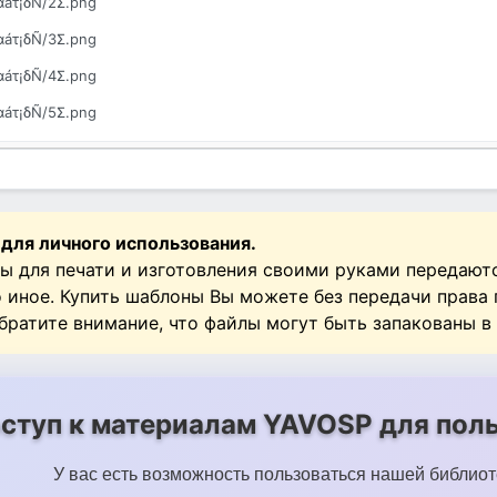
αáτ¡δÑ/2Σ.png
αáτ¡δÑ/3Σ.png
αáτ¡δÑ/4Σ.png
αáτ¡δÑ/5Σ.png
αáτ¡δÑ/6Σ.png
αáτ¡δÑ/7Σ.png
αáτ¡δÑ/8Σ.png
 для личного использования.
αáτ¡δÑ/9Σ.png
ы для печати и изготовления своими руками передают
о иное. Купить шаблоны Вы можете без передачи права
Обратите внимание, что файлы могут быть запакованы в
ступ к материалам YAVOSP для поль
У вас есть возможность пользоваться нашей библиот