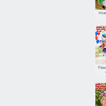
Нов
Рам