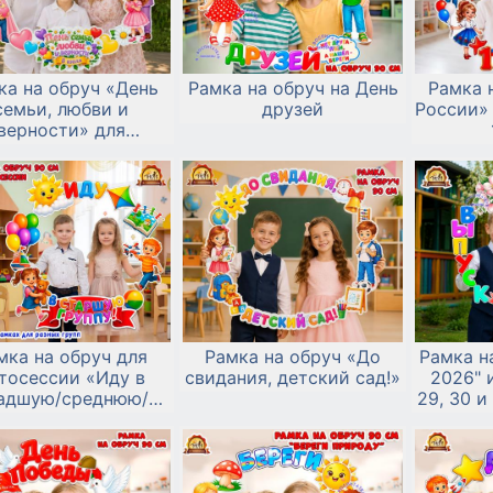
ка на обруч «День
Рамка на обруч на День
Рамка 
семьи, любви и
друзей
России»
верности» для
тосессии 8 июля
мка на обруч для
Рамка на обруч «До
Рамка н
тосессии «Иду в
свидания, детский сад!»
2026" 
адшую/среднюю/
29, 30 и
старшую/
в 
дготовительную к
школе группу»