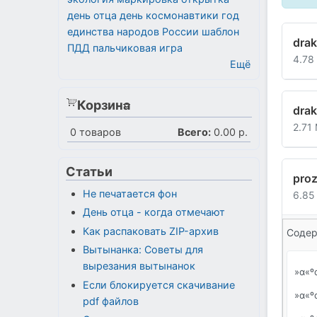
день отца
день космонавтики
год
единства народов России
шаблон
dra
ПДД
пальчиковая игра
4.78
Ещё
Корзина
drak
2.71
0
товаров
Всего:
0.00 р.
Статьи
proz
Не печатается фон
6.85
День отца - когда отмечают
Как распаковать ZIP-архив
Содер
Вытынанка: Советы для
вырезания вытынанок
»α«º
Если блокируется скачивание
»α«º
pdf файлов