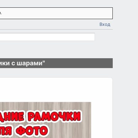
.
Вход
ики с шарами"