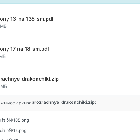
kony_13_na_135_sm.pdf
 МБ
ony_17_na_18_sm.pdf
 МБ
rachnye_drakonchiki.zip
 МБ
prozrachnye_drakonchiki.zip:
жимое архива
αáτ¡δÑ/10Σ.png
αáτ¡δÑ/1Σ.png