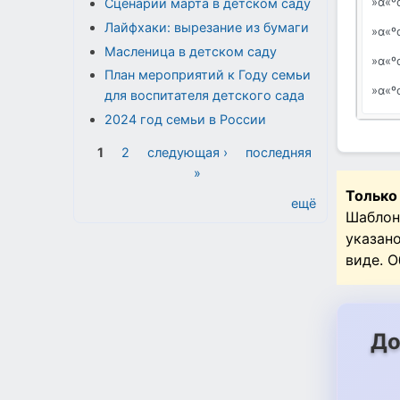
»α«º
Сценарии марта в детском саду
Лайфхаки: вырезание из бумаги
»α«º
Масленица в детском саду
»α«º
План мероприятий к Году семьи
»α«º
для воспитателя детского сада
2024 год семьи в России
»α«º
Страницы
»α«º
1
2
следующая ›
последняя
»
»α«º
Только
ещё
»α«º
Шаблон
указан
виде. 
До