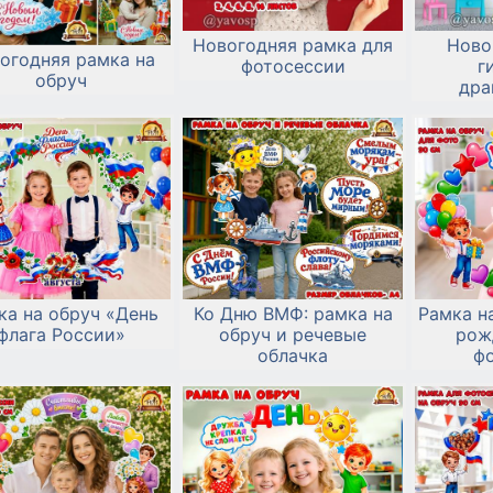
Новогодняя рамка для
Ново
огодняя рамка на
фотосессии
г
обруч
дра
ка на обруч «День
Ко Дню ВМФ: рамка на
Рамка н
флага России»
обруч и речевые
рож
облачка
ф
им