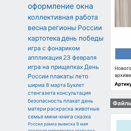
оформление окна
коллективная работа
весна
регионы России
картотека
день победы
игра с фонариком
аппликация
23 февраля
игра на прищепках
День
Нового
архиве
России
плакаты
лето
Артику
ширма
8 марта
Буклет
стенгазета
консультация
безопасность
плакат
день
Файлы
матери
раскраска
животные
семья
мини-книга
сказка
Россия
рамка
вывеска
9 мая
экология
маркировка
открытка