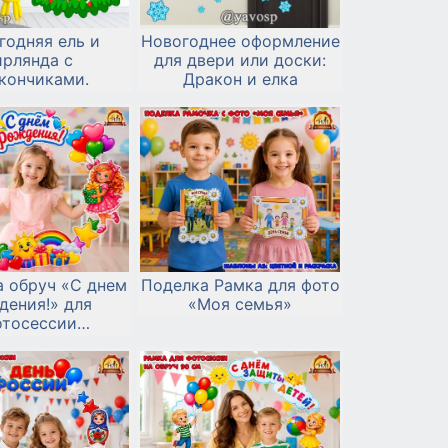
годняя ель и
Новогоднее оформление
ирлянда с
для двери или доски:
кончиками.
Дракон и елка
а обруч «С днем
Поделка Рамка для фото
дения!» для
«Моя семья»
отосессии
енинников