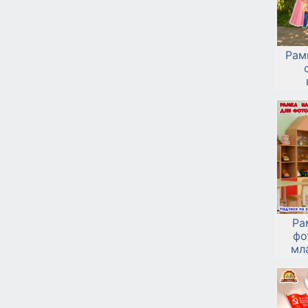
Рам
фо
Ра
фо
мл
по