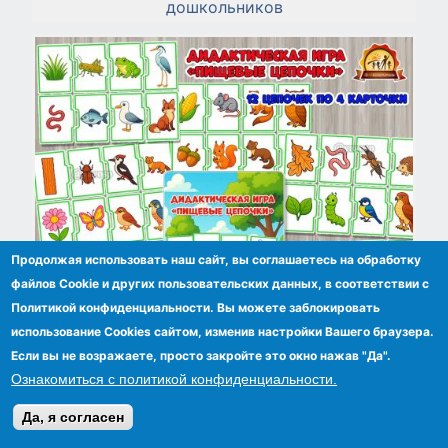
дошкольников
Продолжая использовать наш сайт, вы соглашаетесь на обработку
файлов Сookie и других пользовательских данных, в соответствии с
Политикой конфиденциальности. Вы можете заблокировать
использование Cookies сайтом, изменив настройки Вашего браузера.
Если вы не возражаете, просто закройте это окно нажав "Да".
Дидактическая игра «Пищевые цепочки»
Ознакомиться с политикой конфиденциальности.
Да, я согласен