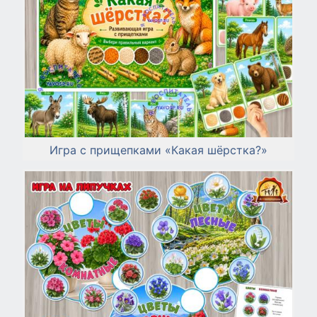
Игра с прищепками «Какая шёрстка?»