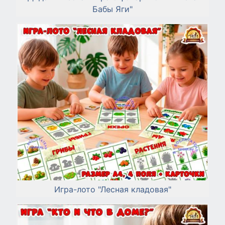
Бабы Яги"
Игра-лото "Лесная кладовая"