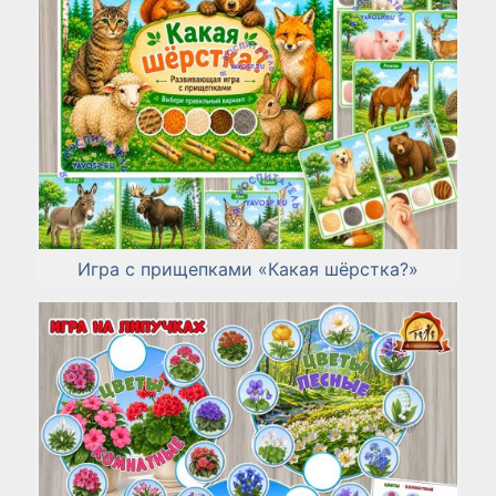
Игра с прищепками «Какая шёрстка?»