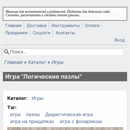
Перейти к основному содержанию
Магазин для воспитателей и родителей. Шаблоны для детского сада.
Скачать, распечатать и сделать своими руками.
Главная
Доставка
Инструменты
Оплата
Праздники
Соцсети
Контакты
Вход
Поиск
Форма поиска
Главная
»
Каталог
»
Игры
Вы здесь
Игра "Логические пазлы"
Каталог:
Игры
Тэг:
игра
пазлы
Дидактическая игра
игра на прищепках
игра с фонариком