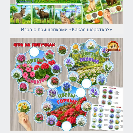
Игра с прищепками «Какая шёрстка?»