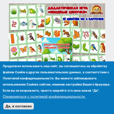
Продолжая использовать наш сайт, вы соглашаетесь на обработку
файлов Сookie и других пользовательских данных, в соответствии с
Политикой конфиденциальности. Вы можете заблокировать
использование Cookies сайтом, изменив настройки Вашего браузера.
Дидактическая игра «Пищевые цепочки»
Если вы не возражаете, просто закройте это окно нажав "Да".
Ознакомиться с политикой конфиденциальности.
Да, я согласен