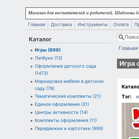
Перейти к основному содержанию
Магазин для воспитателей и родителей. Шаблоны дл
Главная
Доставка
Инструменты
Оплата
П
Поиск
Каталог
Форма
Главная
Игры (898)
Вы здес
Лэпбуки (13)
Игра 
Оформление детского сада
(1473)
Маркировка мебели в детском
Катало
саду (78)
Тэг:
и
Тематические комплекты (21)
Единое оформление (31)
Центры активности (14)
Комплекты оформления (11)
Передвижки и картотеки (999)