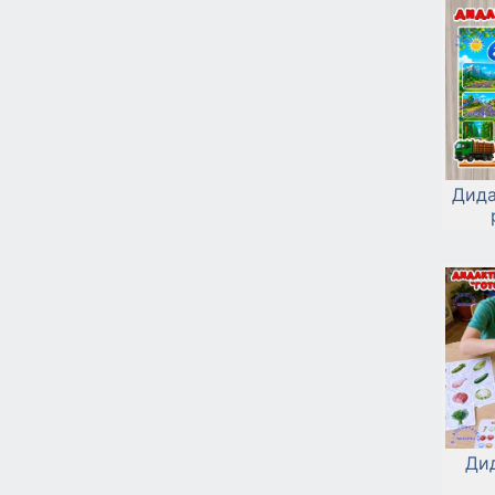
Дида
Ди