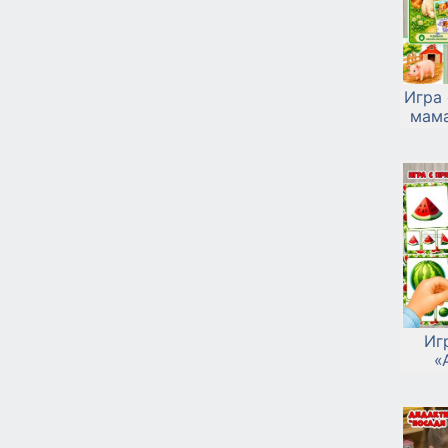
Игра
мама
Иг
«