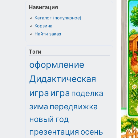
Навигация
Каталог (популярное)
Корзина
Найти заказ
Тэги
оформление
Дидактическая
игра
игра
поделка
зима
передвижка
новый год
презентация
осень