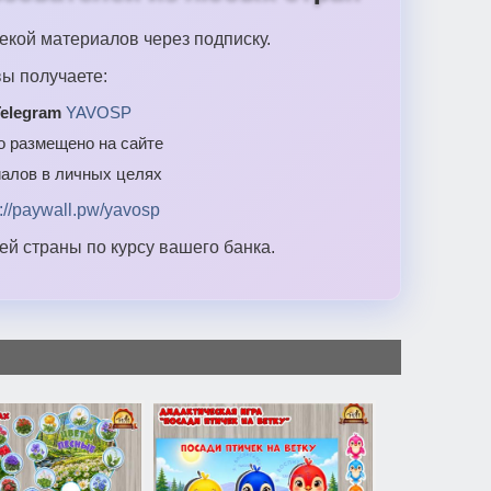
екой материалов через подписку.
ы получаете:
elegram
YAVOSP
то размещено на сайте
алов в личных целях
s://paywall.pw/yavosp
й страны по курсу вашего банка.