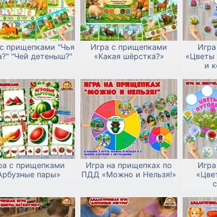
 с прищепками "Чья
Игра с прищепками
Игра
?" "Чей детеныш?"
«Какая шёрстка?»
«Цветы 
и 
ра с прищепками
Игра на прищепках по
Игра
Арбузные пары»
ПДД «Можно и Нельзя!»
«Цве