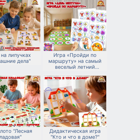
 на липучках
Игра «Пройди по
ашние дела"
маршруту» на самый
веселый летний
праздник – День
Нептуна!
лото "Лесная
Дидактическая игра
ладовая"
"Кто и что в доме?"