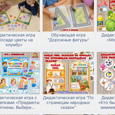
дактическая игра
Обучающая игра
Дидак
Посади цветы на
"Дорожные фигуры"
«Мо
клумбу»
актическая игра с
Дидактическая игра "По
Дидак
епками «Предметы
страницам народных
«Кто бы
игиены. Выбери
сказок"
зимние
помощника!»