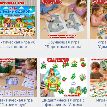
ктическая игра «6
Обучающая игра
Игра
разных дорог»
"Дорожные цифры"
"Дом
дактическая игра
Дидактическая игра с
Игра-
"Готовим суп"
фонариком "Аптека
к