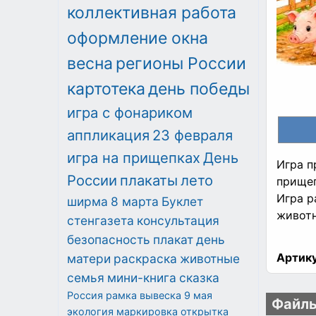
коллективная работа
оформление окна
весна
регионы России
картотека
день победы
игра с фонариком
аппликация
23 февраля
игра на прищепках
День
Игра п
России
плакаты
лето
прищеп
Игра р
ширма
8 марта
Буклет
животн
стенгазета
консультация
безопасность
плакат
день
Артику
матери
раскраска
животные
семья
мини-книга
сказка
Россия
рамка
вывеска
9 мая
Файлы
экология
маркировка
открытка