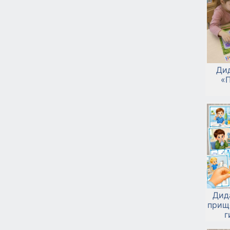
Ди
«
Дид
прищ
г