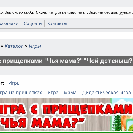
я детского сада. Скачать, распечатать и сделать своими руками
раздники
Соцсети
Контакты
 поиска
»
Каталог
»
Игры
ь
с прищепками "Чья мама?" "Чей детеныш?
г:
Игры
гра на прищепках
игра
мама
Дидактическая игра