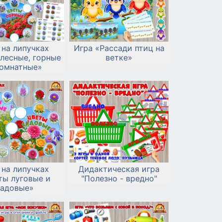
 на липучках
Игра «Рассади птиц на
лесные, горные
ветке»
комнатные»
 на липучках
Дидактическая игра
ты луговые и
"Полезно - вредно"
садовые»