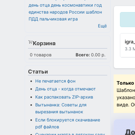
день отца
день космонавтики
год
единства народов России
шаблон
ПДД
пальчиковая игра
Ещё
igr
Корзина
3.3 
0
товаров
Всего:
0.00 р.
Статьи
Не печатается фон
Только
День отца - когда отмечают
Шаблон
указан
Как распаковать ZIP-архив
виде. 
Вытынанка: Советы для
вырезания вытынанок
Если блокируется скачивание
pdf файлов
До
Сценарии марта в детском саду