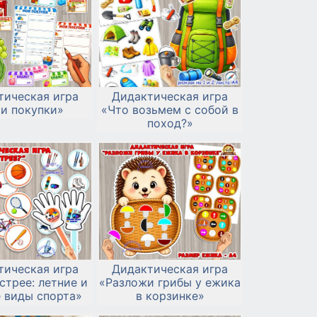
тическая игра
Дидактическая игра
и покупки»
«Что возьмем с собой в
поход?»
тическая игра
Дидактическая игра
стрее: летние и
«Разложи грибы у ежика
 виды спорта»
в корзинке»