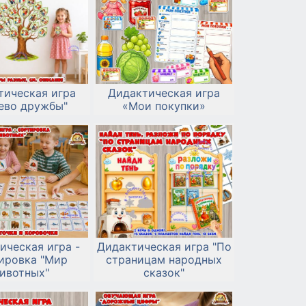
тическая игра
Дидактическая игра
ево дружбы"
«Мои покупки»
ическая игра -
Дидактическая игра "По
ировка "Мир
страницам народных
ивотных"
сказок"