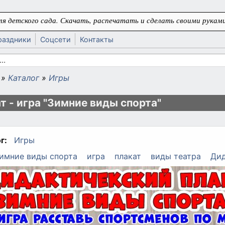
я детского сада. Скачать, распечатать и сделать своими руками
раздники
Соцсети
Контакты
 поиска
»
Каталог
»
Игры
ь
т - игра "Зимние виды спорта"
г:
Игры
имние виды спорта
игра
плакат
виды театра
Дид