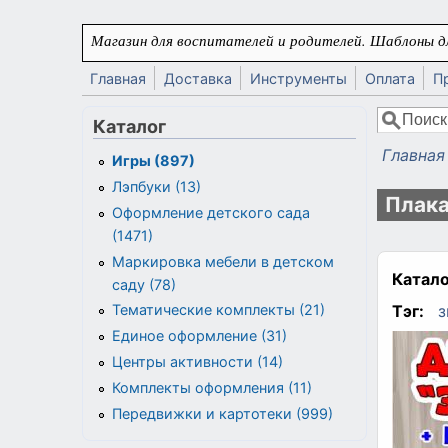
Перейти к основному содержанию
Магазин для воспитателей и родителей. Шаблоны дл
Главная
Доставка
Инструменты
Оплата
П
Поиск
Каталог
Форма
Главная
Игры (897)
Вы здес
Лэпбуки (13)
Плака
Оформление детского сада
(1471)
Маркировка мебели в детском
Катало
саду (78)
Тэг:
з
Тематические комплекты (21)
Единое оформление (31)
Центры активности (14)
Комплекты оформления (11)
Передвижки и картотеки (999)