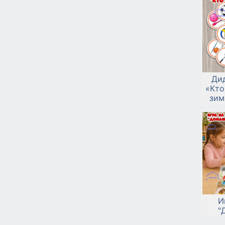
Ди
«Кто
зим
И
"