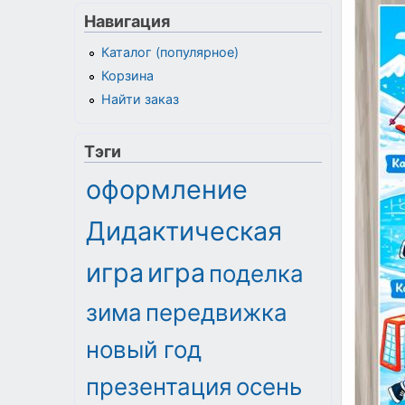
Навигация
Каталог (популярное)
Корзина
Найти заказ
Тэги
оформление
Дидактическая
игра
игра
поделка
зима
передвижка
новый год
презентация
осень