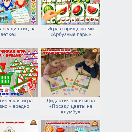
ассади птиц на
Игра с прищепками
ветке»
«Арбузные пары»
тическая игра
Дидактическая игра
зно - вредно"
«Посади цветы на
клумбу»