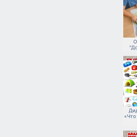
О
"Д
Ди
«Что