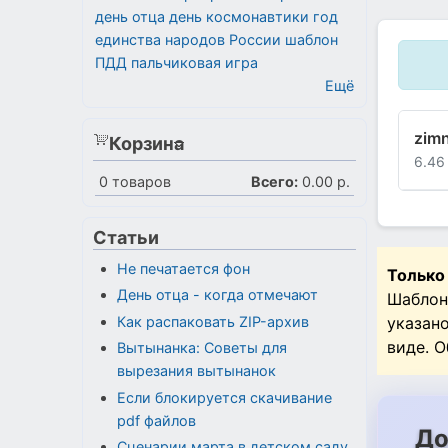
день отца
день космонавтики
год
единства народов России
шаблон
ПДД
пальчиковая игра
Ещё
zimn
Корзина
6.46
0
товаров
Всего:
0.00 р.
Статьи
Не печатается фон
Только
День отца - когда отмечают
Шаблон
указан
Как распаковать ZIP-архив
виде. 
Вытынанка: Советы для
вырезания вытынанок
Если блокируется скачивание
pdf файлов
До
Сценарии марта в детском саду