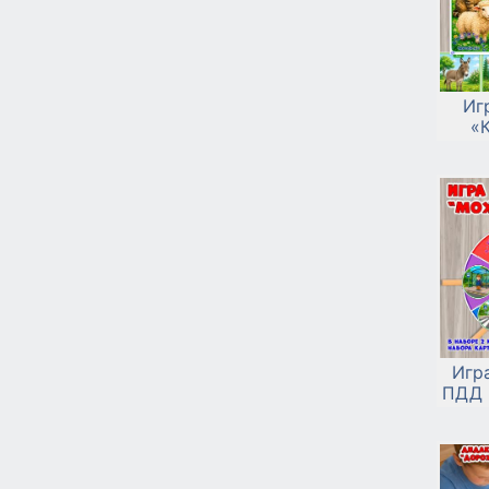
Иг
«
Игр
ПДД 