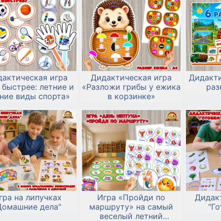
дактическая игра
Дидактическая игра
Дидакти
 быстрее: летние и
«Разложи грибы у ежика
раз
ние виды спорта»
в корзинке»
гра на липучках
Игра «Пройди по
Дидак
Домашние дела"
маршруту» на самый
"Го
веселый летний