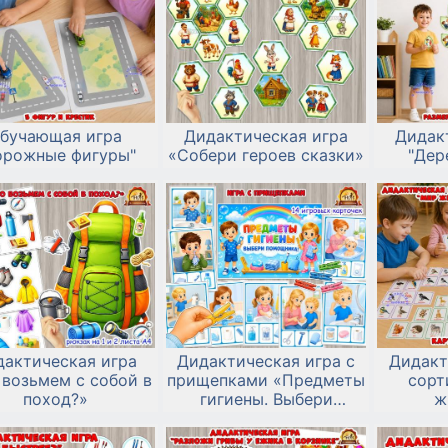
бучающая игра
Дидактическая игра
Дидак
орожные фигуры"
«Собери героев сказки»
"Дер
дактическая игра
Дидактическая игра с
Дидакт
 возьмем с собой в
прищепками «Предметы
сорт
поход?»
гигиены. Выбери
ж
помощника!»