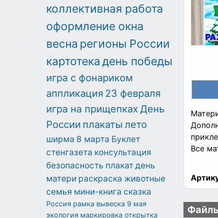
коллективная работа
оформление окна
весна
регионы России
картотека
день победы
игра с фонариком
аппликация
23 февраля
игра на прищепках
День
Матери
России
плакаты
лето
Дополн
прикле
ширма
8 марта
Буклет
Все ма
стенгазета
консультация
безопасность
плакат
день
Артику
матери
раскраска
животные
семья
мини-книга
сказка
Россия
рамка
вывеска
9 мая
Файлы
экология
маркировка
открытка