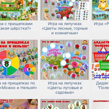
ра с прищепками
Игра на липучках
Игра «Р
Какая шёрстка?»
«Цветы лесные, горные
и комнатные»
а на прищепках по
Игра на липучках
Дидак
«Можно и Нельзя!»
«Цветы луговые и
"Поле
садовые»