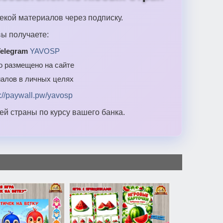
екой материалов через подписку.
ы получаете:
elegram
YAVOSP
то размещено на сайте
алов в личных целях
s://paywall.pw/yavosp
й страны по курсу вашего банка.