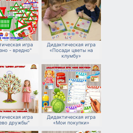
тическая игра
Дидактическая игра
зно - вредно"
«Посади цветы на
клумбу»
тическая игра
Дидактическая игра
ево дружбы"
«Мои покупки»