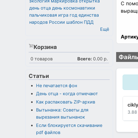
экология
маркировка
открытка
С помо
день отца
день космонавтики
выращи
пальчиковая игра
год единства
народов России
шаблон
ПДД
Ещё
Артику
Корзина
Файлы
0
товаров
Всего:
0.00 р.
Статьи
Не печатается фон
День отца - когда отмечают
Как распаковать ZIP-архив
cikl
Вытынанка: Советы для
3.88
вырезания вытынанок
Если блокируется скачивание
pdf файлов