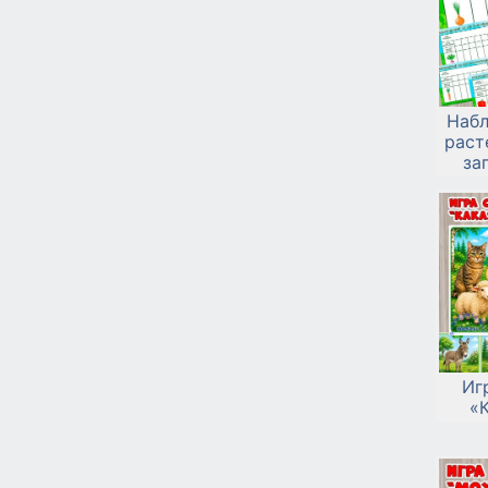
Набл
раст
за
Иг
«