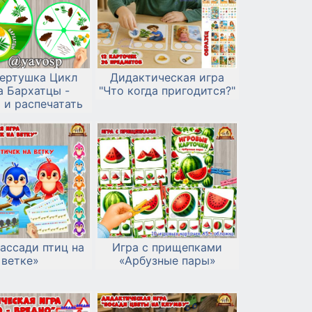
вертушка Цикл
Дидактическая игра
а Бархатцы -
"Что когда пригодится?"
 и распечатать
ассади птиц на
Игра с прищепками
ветке»
«Арбузные пары»