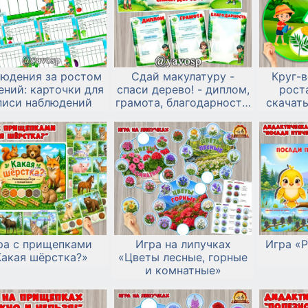
юдения за ростом
Сдай макулатуру -
Круг-
ений: карточки для
спаси дерево! - диплом,
рост
писи наблюдений
грамота, благодарность,
скачать
вывеска
ра с прищепками
Игра на липучках
Игра «Р
Какая шёрстка?»
«Цветы лесные, горные
и комнатные»