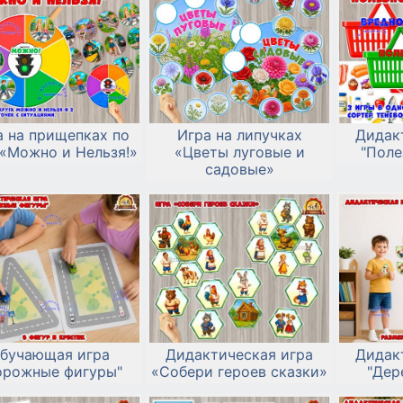
а на прищепках по
Игра на липучках
Дидак
«Можно и Нельзя!»
«Цветы луговые и
"Поле
садовые»
бучающая игра
Дидактическая игра
Дидак
орожные фигуры"
«Собери героев сказки»
"Дер