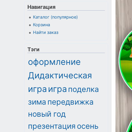
Навигация
Каталог (популярное)
Корзина
Найти заказ
Тэги
оформление
Дидактическая
игра
игра
поделка
зима
передвижка
новый год
презентация
осень