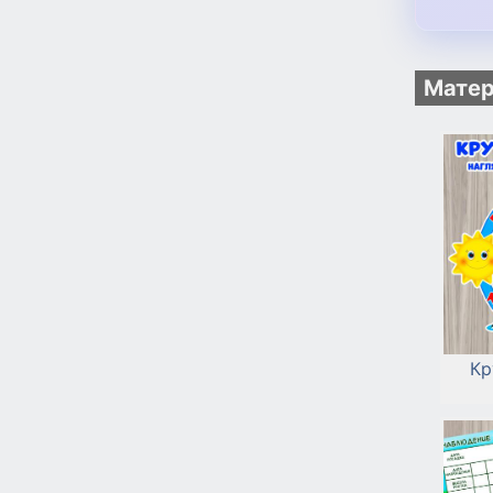
Матер
Кр