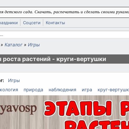
я детского сада. Скачать, распечатать и сделать своими руками
раздники
Соцсети
Контакты
 поиска
»
Каталог
»
Игры
ь
 роста растений - круги-вертушки
г:
Игры
кология
природа
наблюдения
игра
круг-вертуш