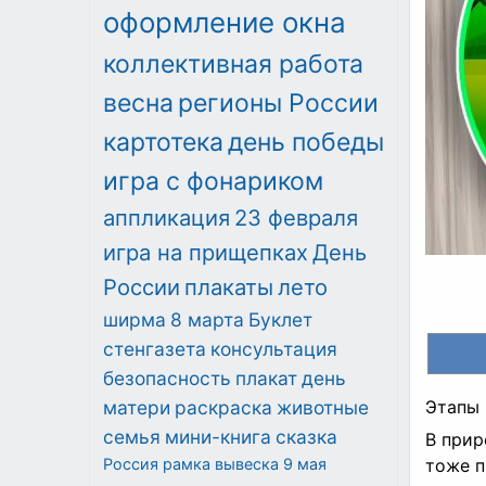
оформление окна
коллективная работа
весна
регионы России
картотека
день победы
игра с фонариком
аппликация
23 февраля
игра на прищепках
День
России
плакаты
лето
ширма
8 марта
Буклет
стенгазета
консультация
безопасность
плакат
день
матери
раскраска
животные
Этапы 
семья
мини-книга
сказка
В прир
Россия
рамка
вывеска
9 мая
тоже п