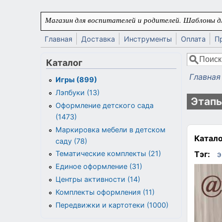
Перейти к основному содержанию
Магазин для воспитателей и родителей. Шаблоны дл
Главная
Доставка
Инструменты
Оплата
П
Поиск
Каталог
Форма
Главная
Игры (899)
Вы здес
Лэпбуки (13)
Этапы
Оформление детского сада
(1473)
Маркировка мебели в детском
Катало
саду (78)
Тэг:
э
Тематические комплекты (21)
Единое оформление (31)
Центры активности (14)
Комплекты оформления (11)
Передвижки и картотеки (1000)