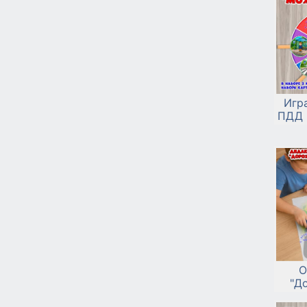
Игр
ПДД 
О
"Д