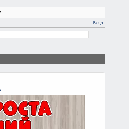
.
Вход
ка