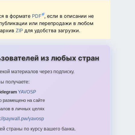
ся в формате
PDF
, если в описании не
 публикации или перепродажи в любом
 архив
ZIP
для удобства загрузки.
зователей из любых стран
екой материалов через подписку.
ы получаете:
elegram
YAVOSP
то размещено на сайте
алов в личных целях
s://paywall.pw/yavosp
й страны по курсу вашего банка.