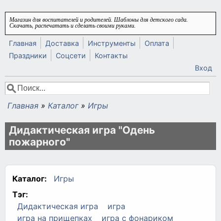
Перейти к основному содержанию
Магазин для воспитателей и родителей. Шаблоны для детского сада.
Скачать, распечатать и сделать своими руками.
Главная
Доставка
Инструменты
Оплата
Праздники
Соцсети
Контакты
Вход
Поиск
Форма поиска
Главная
»
Каталог
»
Игры
Вы здесь
Дидактическая игра "Одень
пожарного"
Каталог:
Игры
Тэг:
Дидактическая игра
игра
игра на прищепках
игра с фонариком