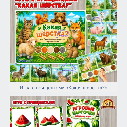
Игра с прищепками «Какая шёрстка?»