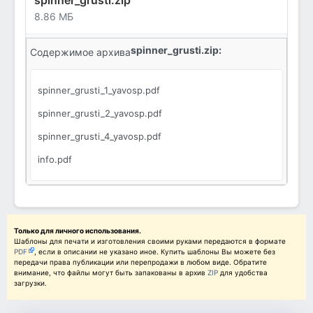
spinner_grusti.zip
8.86 МБ
spinner_grusti.zip:
Содержимое архива
spinner_grusti_1_yavosp.pdf
spinner_grusti_2_yavosp.pdf
spinner_grusti_4_yavosp.pdf
info.pdf
Только для личного использования.
Шаблоны для печати и изготовления своими руками передаются в формате
PDF
, если в описании не указано иное. Купить шаблоны Вы можете без
передачи права публикации или перепродажи в любом виде. Обратите
внимание, что файлы могут быть запакованы в архив
ZIP
для удобства
загрузки.