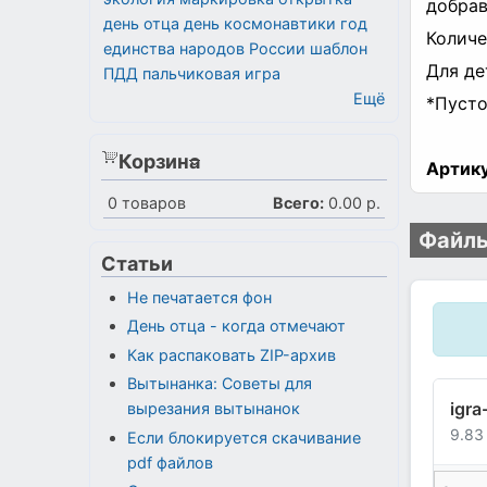
добрав
день отца
день космонавтики
год
Количе
единства народов России
шаблон
Для де
ПДД
пальчиковая игра
Ещё
*Пусто
Корзина
Артику
0
товаров
Всего:
0.00 р.
Файлы
Статьи
Не печатается фон
День отца - когда отмечают
Как распаковать ZIP-архив
Вытынанка: Советы для
igra
вырезания вытынанок
9.83
Если блокируется скачивание
pdf файлов