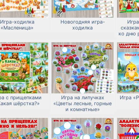
Игра-ходилка
Новогодняя игра-
Игра
«Масленица»
ходилка
сказка
ко дню 
ра с прищепками
Игра на липучках
Игра «Р
Какая шёрстка?»
«Цветы лесные, горные
и комнатные»