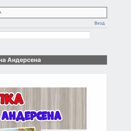
.
Вход
на Андерсена