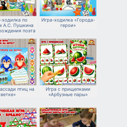
-ходилка по
Игра-ходилка «Города-
м А.С. Пушкина
герои»
рождения поэта
ассади птиц на
Игра с прищепками
ветке»
«Арбузные пары»