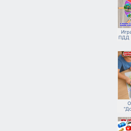
Игр
ПДД 
О
"Д