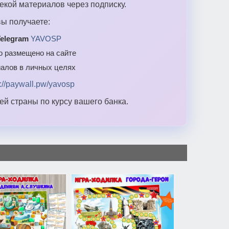
екой материалов через подписку.
ы получаете:
elegram
YAVOSP
то размещено на сайте
алов в личных целях
s://paywall.pw/yavosp
й страны по курсу вашего банка.