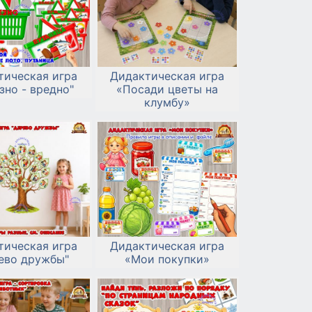
тическая игра
Дидактическая игра
зно - вредно"
«Посади цветы на
клумбу»
тическая игра
Дидактическая игра
ево дружбы"
«Мои покупки»