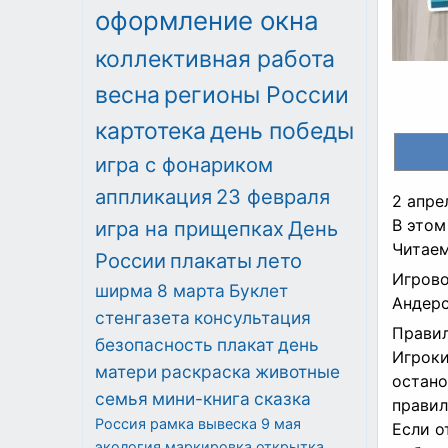
оформление окна
коллективная работа
весна
регионы России
картотека
день победы
игра с фонариком
аппликация
23 февраля
2 апре
В этом
игра на прищепках
День
Читаем
России
плакаты
лето
Игрово
ширма
8 марта
Буклет
Андерс
стенгазета
консультация
Правил
безопасность
плакат
день
Игроки
матери
раскраска
животные
остано
семья
мини-книга
сказка
правил
Россия
рамка
вывеска
9 мая
Если о
экология
маркировка
открытка