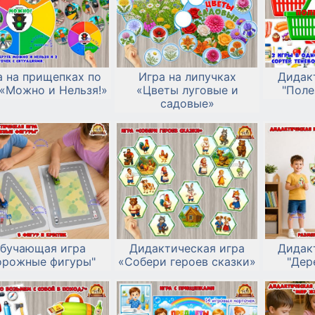
а на прищепках по
Игра на липучках
Дидак
«Можно и Нельзя!»
«Цветы луговые и
"Поле
садовые»
бучающая игра
Дидактическая игра
Дидак
орожные фигуры"
«Собери героев сказки»
"Дер