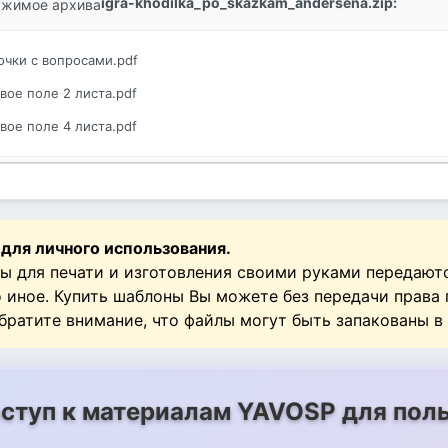
igra-khodilka_po_skazkam_andersena.zip:
жимое архива
очки с вопросами.pdf
вое поле 2 листа.pdf
вое поле 4 листа.pdf
 для личного использования.
ы для печати и изготовления своими руками передают
о иное. Купить шаблоны Вы можете без передачи права
Обратите внимание, что файлы могут быть запакованы в
ступ к материалам YAVOSP для поль