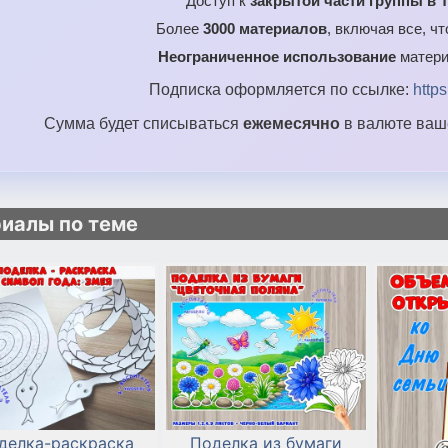
Доступ к
закрытой части группы в T
Более
3000 материалов
, включая все, ч
Неограниченное использование
матери
Подписка оформляется по ссылке:
http
Сумма будет списываться
ежемесячно
в валюте ваше
иалы по теме
делка-раскраска
Поделка из бумаги