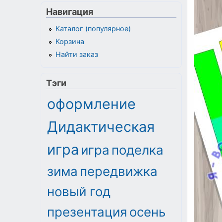
Навигация
Каталог (популярное)
Корзина
Найти заказ
Тэги
оформление
Дидактическая
игра
игра
поделка
зима
передвижка
новый год
презентация
осень