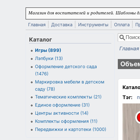
Перейти к основному содержанию
Магазин для воспитателей и родителей. Шаблоны дл
Главная
Доставка
Инструменты
Оплата
П
Поиск
Каталог
Форма
Главная
Игры (899)
Вы здес
Лэпбуки (13)
Объем
Оформление детского сада
(1476)
Маркировка мебели в детском
Катало
саду (78)
Тэг:
п
Тематические комплекты (21)
Единое оформление (31)
Центры активности (14)
Комплекты оформления (11)
Передвижки и картотеки (1000)