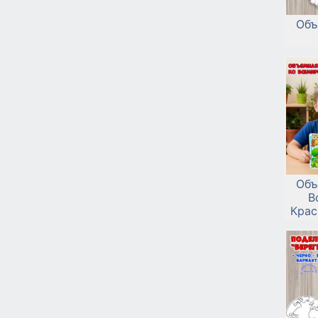
Объ
Объ
В
Крас