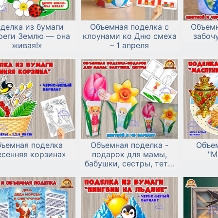
делка из бумаги
Объемная поделка с
Объемн
реги Землю — она
клоунами ко Дню смеха
забочу
живая!»
– 1 апреля
ъемная поделка
Объемная поделка -
Объе
есенняя корзина»
подарок для мамы,
"М
бабушки, сестры, тети,
подруги