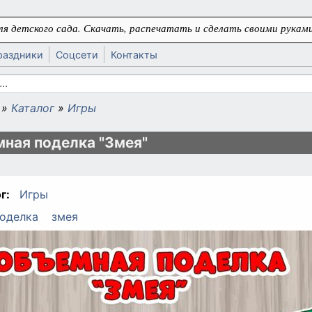
я детского сада. Скачать, распечатать и сделать своими руками
раздники
Соцсети
Контакты
 поиска
»
Каталог
»
Игры
ь
ная поделка "Змея"
г:
Игры
оделка
змея