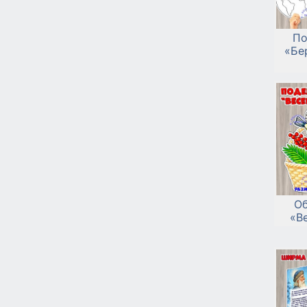
По
«Бе
Об
«В