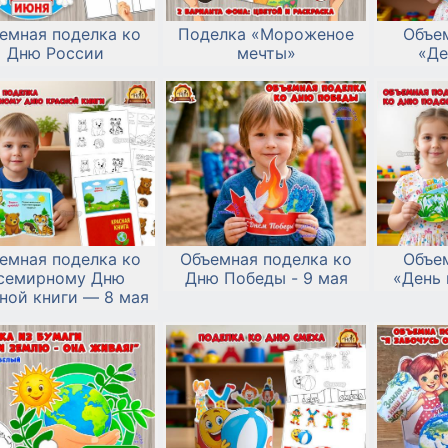
емная поделка ко
Поделка «Мороженое
Объе
Дню России
мечты»
«Де
емная поделка ко
Объемная поделка ко
Объе
семирному Дню
Дню Победы - 9 мая
«День
ной книги — 8 мая