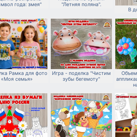
мвол года: змея"
"Летняя поляна".
В д
лка Рамка для фото
Игра - поделка "Чистим
Объем
«Моя семья»
зубы бегемоту"
апплика
н