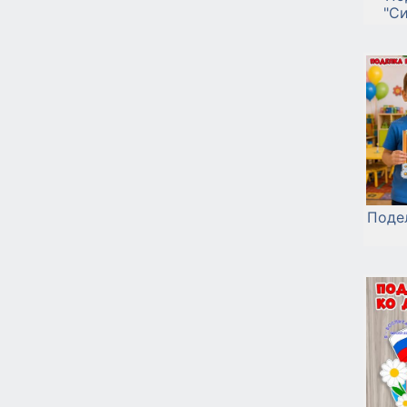
"Си
Поде