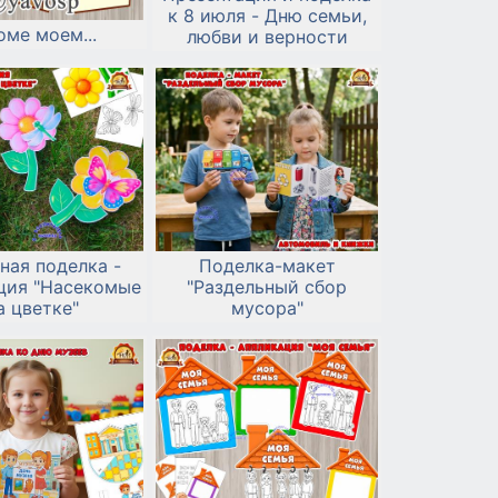
к 8 июля - Дню семьи,
оме моем...
любви и верности
ная поделка -
Поделка-макет
ция "Насекомые
"Раздельный сбор
а цветке"
мусора"