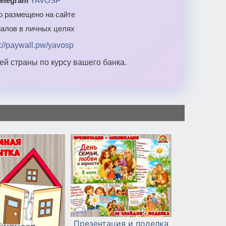
elegram
YAVOSP
то размещено на сайте
алов в личных целях
s://paywall.pw/yavosp
й страны по курсу вашего банка.
Презентация и поделка