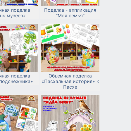
мная поделка
Поделка - аппликация
нь музеев»
"Моя семья"
мная поделка
Объемная поделка
 подснежника»
«Пасхальная история» к
Пасхе