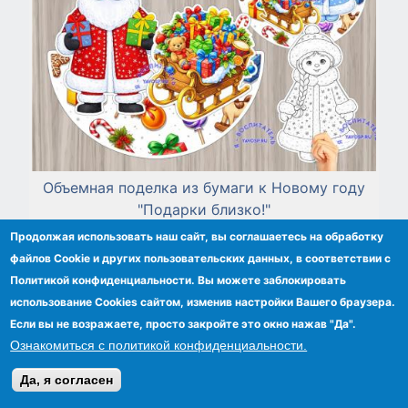
Объемная поделка из бумаги к Новому году
"Подарки близко!"
Продолжая использовать наш сайт, вы соглашаетесь на обработку
файлов Сookie и других пользовательских данных, в соответствии с
Политикой конфиденциальности. Вы можете заблокировать
использование Cookies сайтом, изменив настройки Вашего браузера.
Если вы не возражаете, просто закройте это окно нажав "Да".
Ознакомиться с политикой конфиденциальности.
Да, я согласен