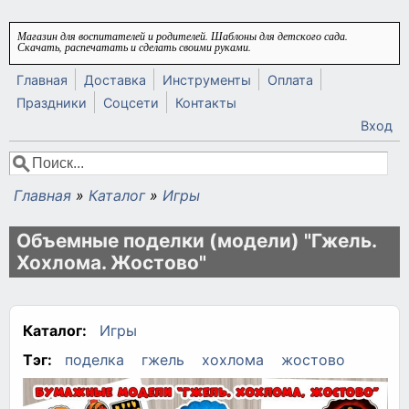
Перейти к основному содержанию
Магазин для воспитателей и родителей. Шаблоны для детского сада.
Скачать, распечатать и сделать своими руками.
Главная
Доставка
Инструменты
Оплата
Праздники
Соцсети
Контакты
Вход
Поиск
Форма поиска
Главная
»
Каталог
»
Игры
Вы здесь
Объемные поделки (модели) "Гжель.
Хохлома. Жостово"
Каталог:
Игры
Тэг:
поделка
гжель
хохлома
жостово