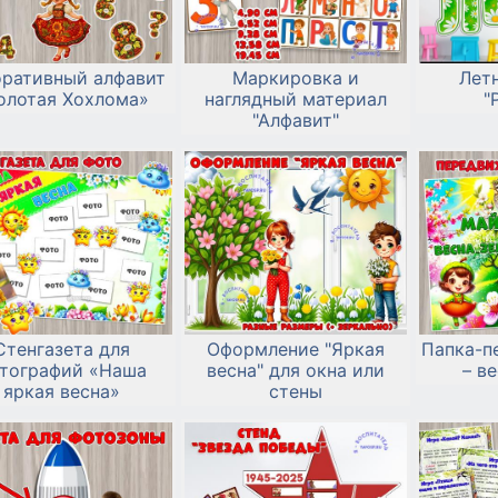
ративный алфавит
Маркировка и
Лет
олотая Хохлома»
наглядный материал
"
"Алфавит"
Стенгазета для
Оформление "Яркая
Папка-п
тографий «Наша
весна" для окна или
– в
яркая весна»
стены