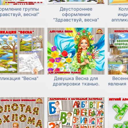
ормление группы
Двустороннее
Кол
равствуй, весна!"
оформление
инд
"Здравствуй, весна"
апплик
о
пликация "Весна"
Девушка Весна для
Весен
драпировки тканью.
явления 