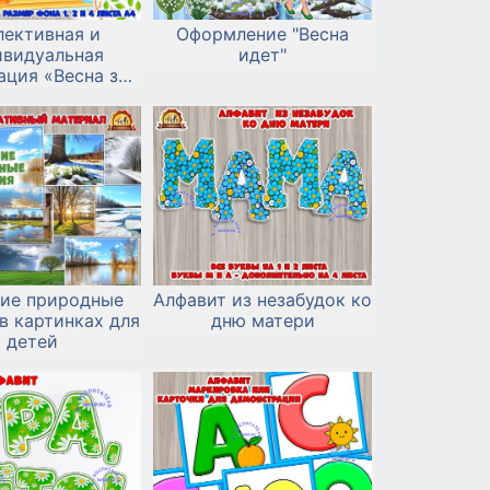
лективная и
Оформление "Весна
ивидуальная
идет"
ация «Весна за
кошком»
ние природные
Алфавит из незабудок ко
в картинках для
дню матери
детей