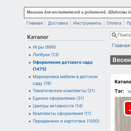
Перейти к основному содержанию
Магазин для воспитателей и родителей. Шаблоны дл
Главная
Доставка
Инструменты
Оплата
П
Поиск
Каталог
Форма
Главная
Игры (899)
Вы здес
Лэпбуки (13)
Весен
Оформление детского сада
(1475)
Маркировка мебели в детском
Катало
саду (78)
Тэг:
а
Тематические комплекты (21)
Единое оформление (31)
Центры активности (14)
Комплекты оформления (11)
Передвижки и картотеки (1000)