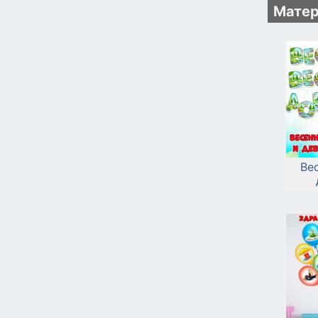
Матер
Ве