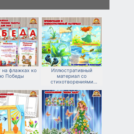
 на флажках ко
Иллюстративный
ю Победы
материал со
стихотворениями
«Весна в русской
поэзии»