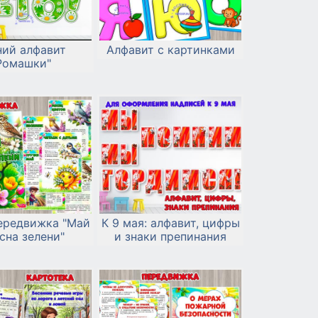
ний алфавит
Алфавит с картинками
Ромашки"
ередвижка "Май
К 9 мая: алфавит, цифры
есна зелени"
и знаки препинания