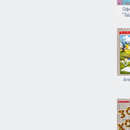
Оф
"Зд
Ап