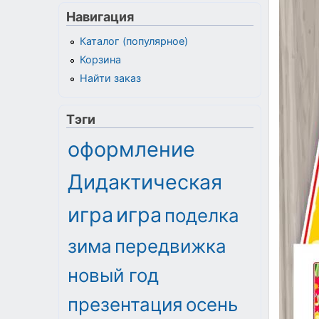
Навигация
Каталог (популярное)
Корзина
Найти заказ
Тэги
оформление
Дидактическая
игра
игра
поделка
зима
передвижка
новый год
презентация
осень