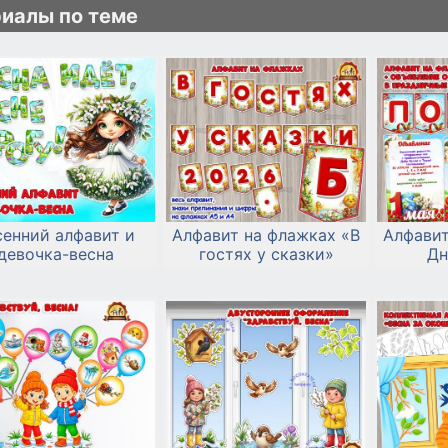
иалы по теме
сенний алфавит и
Алфавит на флажках «В
Алфавит
девочка-весна
гостях у сказки»
Дн