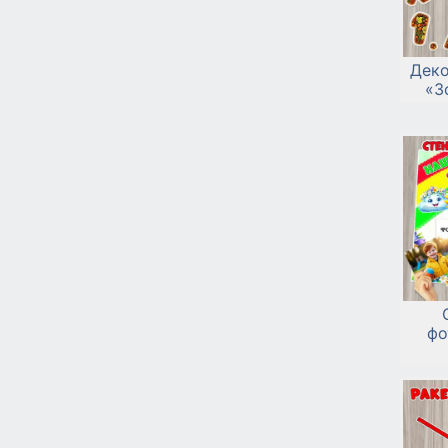
Деко
«З
фо