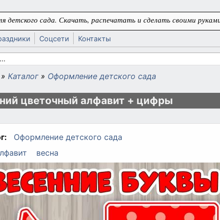
я детского сада. Скачать, распечатать и сделать своими руками
раздники
Соцсети
Контакты
 поиска
»
Каталог
»
Оформление детского сада
ь
ний цветочный алфавит + цифры
г:
Оформление детского сада
лфавит
весна