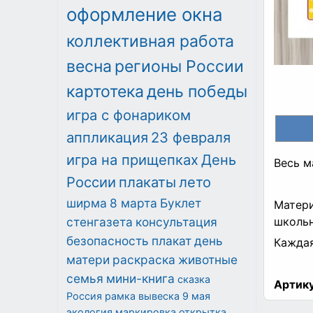
оформление окна
коллективная работа
весна
регионы России
картотека
день победы
игра с фонариком
аппликация
23 февраля
игра на прищепках
День
Весь м
России
плакаты
лето
ширма
8 марта
Буклет
Матери
стенгазета
консультация
школьн
безопасность
плакат
день
Каждая
матери
раскраска
животные
семья
мини-книга
сказка
Артику
Россия
рамка
вывеска
9 мая
экология
маркировка
открытка