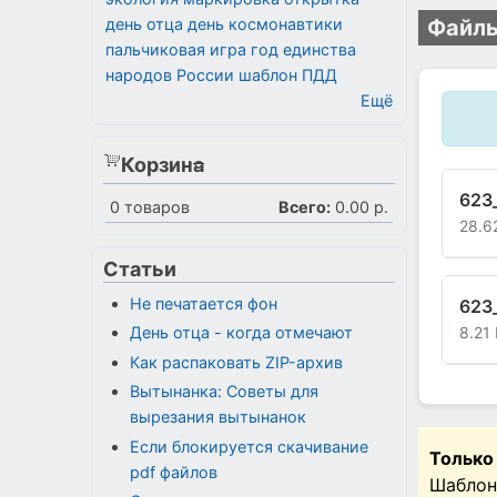
день отца
день космонавтики
Файлы
пальчиковая игра
год единства
народов России
шаблон
ПДД
Ещё
Корзина
623
0
товаров
Всего:
0.00 р.
28.6
Статьи
Не печатается фон
623_
8.21
День отца - когда отмечают
Как распаковать ZIP-архив
Вытынанка: Советы для
вырезания вытынанок
Если блокируется скачивание
Только
pdf файлов
Шаблон