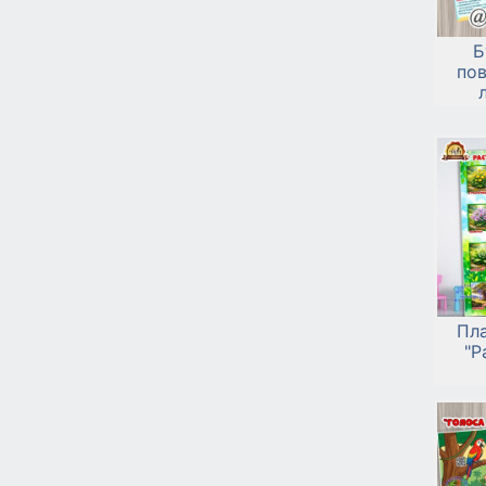
Б
пов
Пл
"Р