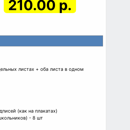
210.00 р.
тдельных листах + оба листа в одном
писей (как на плакатах)
школьников) - 8 шт