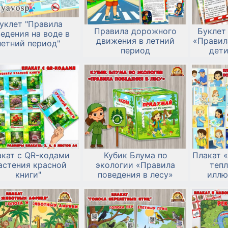
уклет "Правила
Правила дорожного
Буклет
едения на воде в
движения в летний
«Правил
летний период"
период
дети
акат с QR-кодами
Кубик Блума по
Плакат 
астения красной
экологии «Правила
тепл
книги"
поведения в лесу»
иллю
обсу
энер