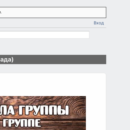
.
Вход
сада)