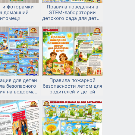
т и фоторамки
Правила поведения в
й домашний
STEM-лаборатории
питомец»
детского сада для детей
в картинках
ация для детей
Правила пожарной
ла безопасного
безопасности летом для
ия на водоемах
родителей и детей
летом»