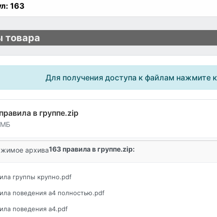
л:
163
 товара
Для получения доступа к файлам нажмите 
правила в группе.zip
 МБ
163 правила в группе.zip:
жимое архива
ила группы крупно.pdf
ила поведения а4 полностью.pdf
ила поведения а4.pdf