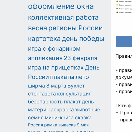
оформление окна
коллективная работа
весна
регионы России
картотека
день победы
игра с фонариком
Правил
аппликация
23 февраля
⠀
игра на прищепках
День
- прав
России
плакаты
лето
докуме
- прав
ширма
8 марта
Буклет
- прав
стенгазета
консультация
⠀
безопасность
плакат
день
Пять ф
матери
раскраска
животные
+ Прав
семья
мини-книга
сказка
+ прав
Россия
рамка
вывеска
9 мая
экология
маркировка
открытка