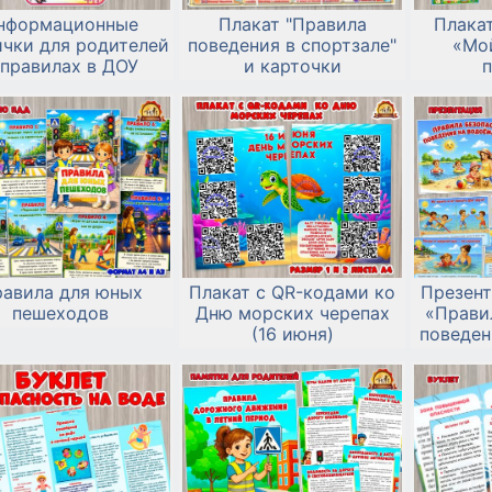
нформационные
Плакат "Правила
Плака
ички для родителей
поведения в спортзале"
«Мо
 правилах в ДОУ
и карточки
авила для юных
Плакат с QR-кодами ко
Презент
пешеходов
Дню морских черепах
«Прави
(16 июня)
поведен