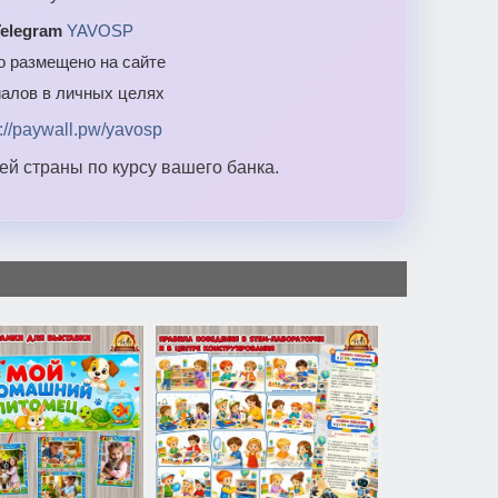
elegram
YAVOSP
то размещено на сайте
алов в личных целях
s://paywall.pw/yavosp
й страны по курсу вашего банка.