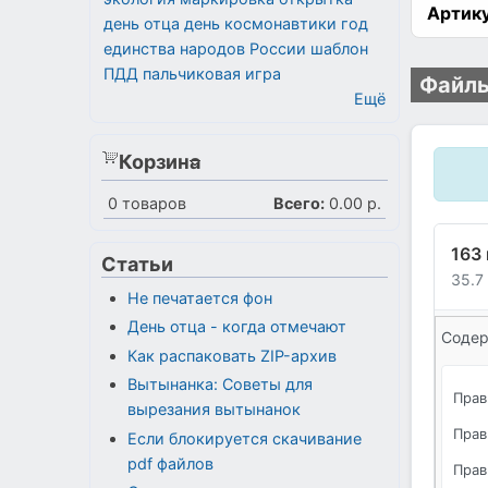
Артику
день отца
день космонавтики
год
единства народов России
шаблон
ПДД
пальчиковая игра
Файлы
Ещё
Корзина
0
товаров
Всего:
0.00 р.
163 
Статьи
35.7
Не печатается фон
День отца - когда отмечают
Содер
Как распаковать ZIP-архив
Вытынанка: Советы для
Прав
вырезания вытынанок
Прав
Если блокируется скачивание
pdf файлов
Прав