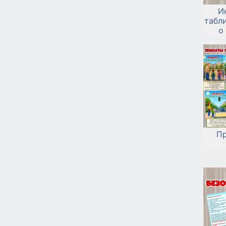
И
табл
о
Пр