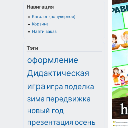
Навигация
Каталог (популярное)
Корзина
Найти заказ
Тэги
оформление
Дидактическая
игра
игра
поделка
зима
передвижка
новый год
презентация
осень