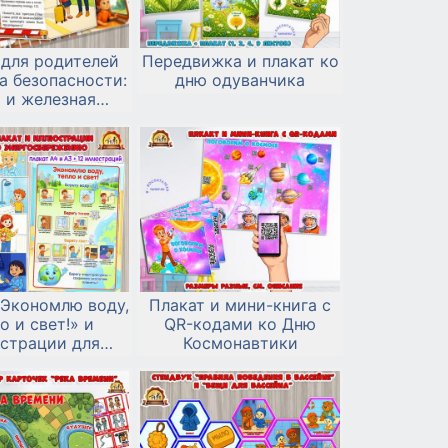
 для родителей
Передвижка и плакат ко
а безопасности:
дню одуванчика
 и железная
дорога»
«Экономлю воду,
Плакат и мини-книга с
о и свет!» и
QR-кодами ко Дню
страции для
Космонавтики
ждения темы
госбережения