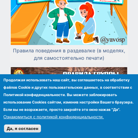
Правила поведения в раздевалке (в моделях,
для самостоятельно печати)
Продолжая использовать наш сайт, вы соглашаетесь на обработку
файлов Сookie и других пользовательских данных, в соответствии с
Политикой конфиденциальности. Вы можете заблокировать
использование Cookies сайтом, изменив настройки Вашего браузера.
Если вы не возражаете, просто закройте это окно нажав "Да".
Ознакомиться с политикой конфиденциальности.
Да, я согласен