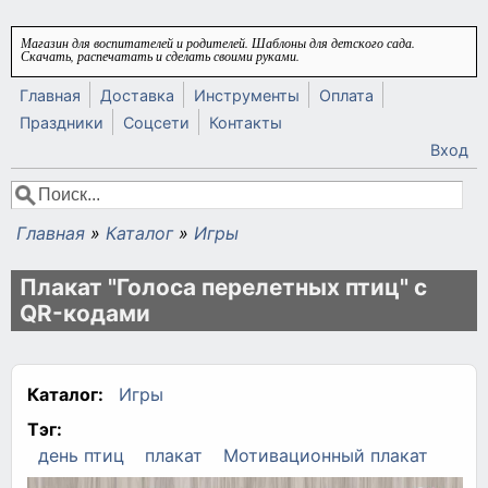
Перейти к основному содержанию
Магазин для воспитателей и родителей. Шаблоны для детского сада.
Скачать, распечатать и сделать своими руками.
Главная
Доставка
Инструменты
Оплата
Праздники
Соцсети
Контакты
Вход
Поиск
Форма поиска
Главная
»
Каталог
»
Игры
Вы здесь
Плакат "Голоса перелетных птиц" с
QR-кодами
Каталог:
Игры
Тэг:
день птиц
плакат
Мотивационный плакат