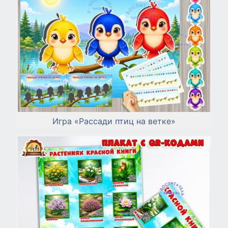
Игра «Рассади птиц на ветке»