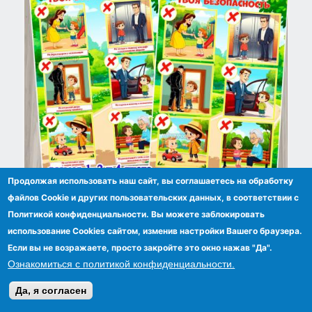
Продолжая использовать наш сайт, вы соглашаетесь на обработку
Плакат «Твоя безопасность» на 1, 2 и 4 листа с
файлов Сookie и других пользовательских данных, в соответствии с
надписями и без.
Политикой конфиденциальности. Вы можете заблокировать
использование Cookies сайтом, изменив настройки Вашего браузера.
Если вы не возражаете, просто закройте это окно нажав "Да".
Ознакомиться с политикой конфиденциальности.
Да, я согласен