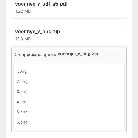
voennye_v_pdf_a5.pdf
1.22 МБ
voennye_v_png.zip
17.3 МБ
voennye_v_png.zip:
Содержимое архива
1.png
2.png
3.png
4.png
5.png
6.png
7.png