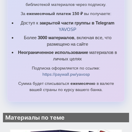
ÅπΓá¡¿µδ 6 ½¿ßΓ«ó.pdf
библиотекой материалов через подписку.
ÉáßΓ∩ª¬á Å«ºñαáó½∩Ñ¼ ß 8 ¼áαΓá.pdf
За
ежемесячный платеж 150 ₽
вы получаете:
ÆÑ¡¿-¼Ñ¼«α¿ 4 ½¿ßΓá.pdf
Доступ к
закрытой части группы в Telegram
YAVOSP
Более
3000 материалов
, включая все, что
размещено на сайте
Неограниченное использование
материалов в
личных целях
Подписка оформляется по ссылке:
https://paywall.pw/yavosp
Сумма будет списываться
ежемесячно
в валюте
вашей страны по курсу вашего банка.
Материалы по теме