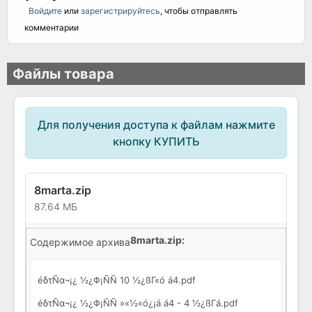
Войдите
или
зарегистрируйтесь
, чтобы отправлять
комментарии
Файлы товара
Для получения доступа к файлам нажмите
кнопку КУПИТЬ
8marta.zip
87.64 МБ
8marta.zip:
Содержимое архива
éδτÑα¬¡¿ ½¿Φ¡ÑÑ 10 ½¿ßΓ«ó á4.pdf
éδτÑα¬¡¿ ½¿Φ¡ÑÑ »«½«ó¿¡á á4 - 4 ½¿ßΓá.pdf