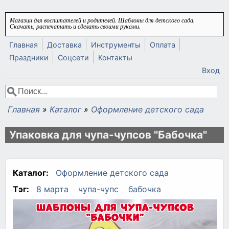
Перейти к основному содержанию
Магазин для воспитателей и родителей. Шаблоны для детского сада.
Скачать, распечатать и сделать своими руками.
Главная
Доставка
Инструменты
Оплата
Праздники
Соцсети
Контакты
Вход
Поиск
Форма поиска
Главная
»
Каталог
»
Оформление детского сада
Вы здесь
Упаковка для чупа-чупсов "Бабочка"
Каталог:
Оформление детского сада
Тэг:
8 марта
чупа-чупс
бабочка