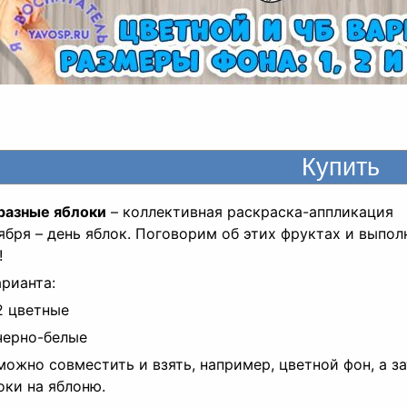
разные яблоки
– коллективная раскраска-аппликация
ября – день яблок. Поговорим об этих фруктах и вып
!
арианта:
2 цветные
черно-белые
можно совместить и взять, например, цветной фон, а з
оки на яблоню.