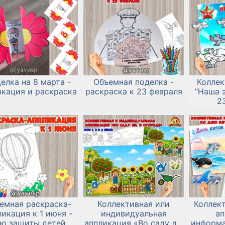
елка на 8 марта -
Объемная поделка -
Коллек
икация и раскраска
раскраска к 23 февраля
"Наша э
2
емная раскраска-
Коллективная или
Коллект
ликация к 1 июня -
индивидуальная
ап
ю защиты детей
аппликация «Во саду ли,
информа