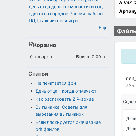
А как 
день отца
день космонавтики
год
Артику
единства народов России
шаблон
ПДД
пальчиковая игра
Ещё
Файлы
Корзина
0
товаров
Всего:
0.00 р.
Статьи
den_
Не печатается фон
7.35
День отца - когда отмечают
Как распаковать ZIP-архив
Содер
Вытынанка: Советы для
вырезания вытынанок
День
Если блокируется скачивание
День
pdf файлов