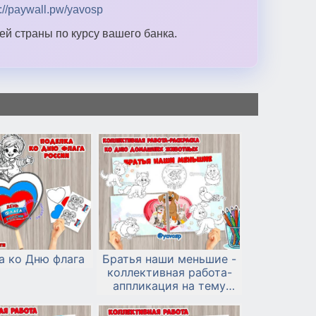
s://paywall.pw/yavosp
й страны по курсу вашего банка.
а ко Дню флага
Братья наши меньшие -
коллективная работа-
аппликация на тему
"Домашние животные"