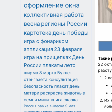
оформление окна
коллективная работа
весна
регионы России
картотека
день победы
игра с фонариком
аппликация
23 февраля
игра на прищепках
День
Такие 
22 окт
России
плакаты
лето
работу
ширма
8 марта
Буклет
2 в
стенгазета
консультация
безопасность
плакат
день
матери
раскраска
животные
семья
мини-книга
сказка
Их 
Россия
рамка
вывеска
9 мая
ябл
экология
маркировка
открытка