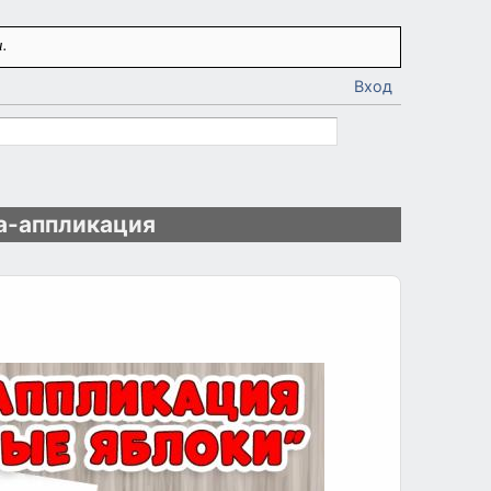
.
Вход
а-аппликация