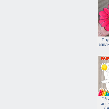
Под
аппл
Объ
апп
Дн