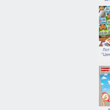
Лот
"Це