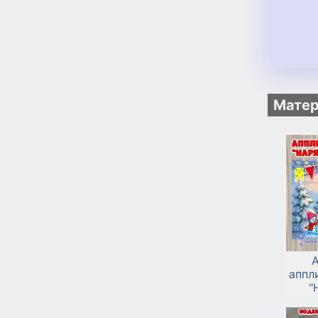
Матер
А
аппл
"