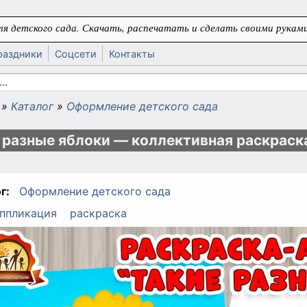
я детского сада. Скачать, распечатать и сделать своими руками
раздники
Соцсети
Контакты
 поиска
»
Каталог
»
Оформление детского сада
ь
 разные яблоки — коллективная раскраск
г:
Оформление детского сада
ппликация
раскраска