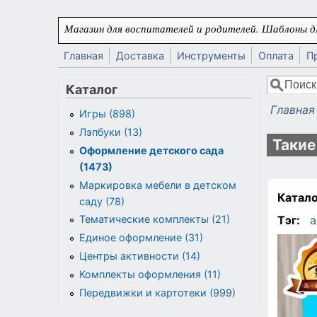
Перейти к основному содержанию
Магазин для воспитателей и родителей. Шаблоны дл
Главная
Доставка
Инструменты
Оплата
П
Поиск
Каталог
Форма
Главная
Игры (898)
Вы здес
Лэпбуки (13)
Такие
Оформление детского сада
(1473)
Маркировка мебели в детском
Катало
саду (78)
Тэг:
а
Тематические комплекты (21)
Единое оформление (31)
Центры активности (14)
Комплекты оформления (11)
Передвижки и картотеки (999)