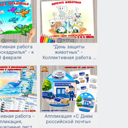
тивная работа
"День защиты
скадрилья" - к
животных" -
3 февраля
Коллективная работа -
аппликация
ивная работа -
Аппликация «С Днем
пликация,
российской почты»
ционные листы