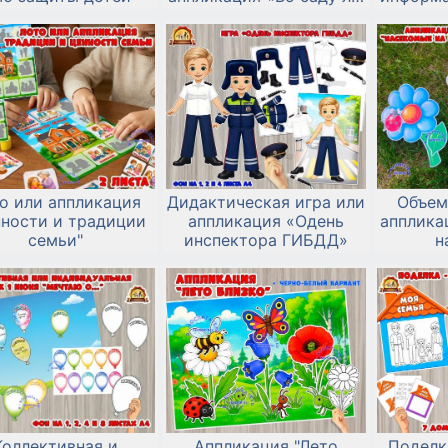
в огороде»
и алго
рисован
и 
о или аппликация
Дидактическая игра или
Объем
нности и традиции
аппликация «Одень
апплика
семьи"
инспектора ГИБДД»
н
Коллективная и
Аппликация "Лето
Поделк