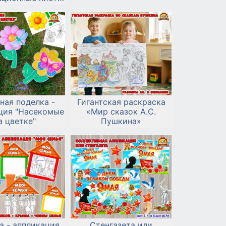
ритмы лепки и
ия ко Дню китов
дельфинов.
ная поделка -
Гигантская раскраска
ция "Насекомые
«Мир сказок А.С.
а цветке"
Пушкина»
а - аппликация
Стенгазета или