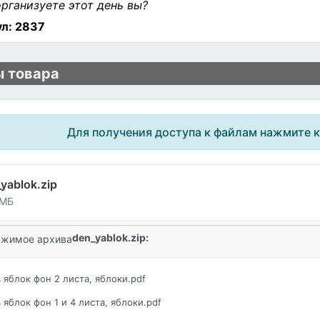
организуете этот день вы?
л:
2837
 товара
Для получения доступа к файлам нажмите 
yablok.zip
 МБ
den_yablok.zip:
жимое архива
 яблок фон 2 листа, яблоки.pdf
 яблок фон 1 и 4 листа, яблоки.pdf