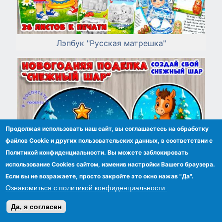
Лэпбук "Русская матрешка"
Продолжая использовать наш сайт, вы соглашаетесь на обработку
файлов Сookie и других пользовательских данных, в соответствии с
Политикой конфиденциальности. Вы можете заблокировать
использование Cookies сайтом, изменив настройки Вашего браузера.
Если вы не возражаете, просто закройте это окно нажав "Да".
Ознакомиться с политикой конфиденциальности.
Да, я согласен
Новогодняя поделка - аппликация "Снежный