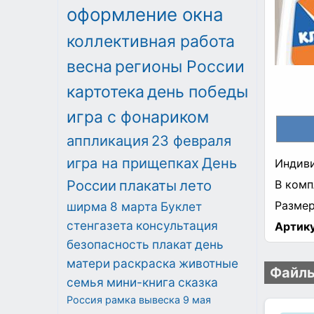
оформление окна
коллективная работа
весна
регионы России
картотека
день победы
игра с фонариком
аппликация
23 февраля
игра на прищепках
День
Индиви
России
плакаты
лето
В комп
Размер
ширма
8 марта
Буклет
стенгазета
консультация
Артику
безопасность
плакат
день
матери
раскраска
животные
Файлы
семья
мини-книга
сказка
Россия
рамка
вывеска
9 мая