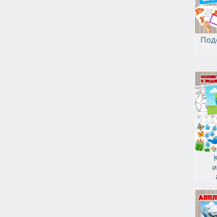
Под
и
В
Водн