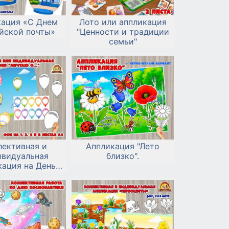
кация «С Днем
Лото или аппликация
йской почты»
"Ценности и традиции
семьи"
лективная и
Аппликация "Лето
ивидуальная
близко".
кация на День
 детей «Мечтаю
о...»