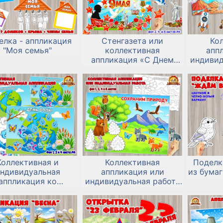
елка - аппликация
Стенгазета или
Ко
"Моя семья"
коллективная
апп
аппликация «С Днем
индивид
Великой Победы!» к 9
к дню к
мая
Коллективная и
Коллективная
Поделк
ндивидуальная
аппликация или
из бума
аппликация ко
индивидуальная работа
семирному дню
ко Всемирному Дню
ых ресурсов — 22
дикой природы или
марта
любому экологическому
празднику