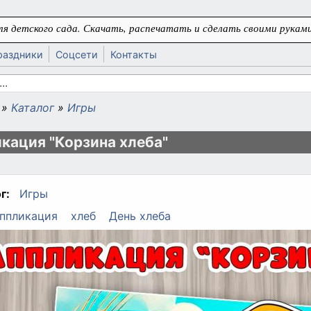
я детского сада. Скачать, распечатать и сделать своими руками
раздники
Соцсети
Контакты
 поиска
»
Каталог
»
Игры
ь
кация "Корзина хлеба"
г:
Игры
ппликация
хлеб
День хлеба