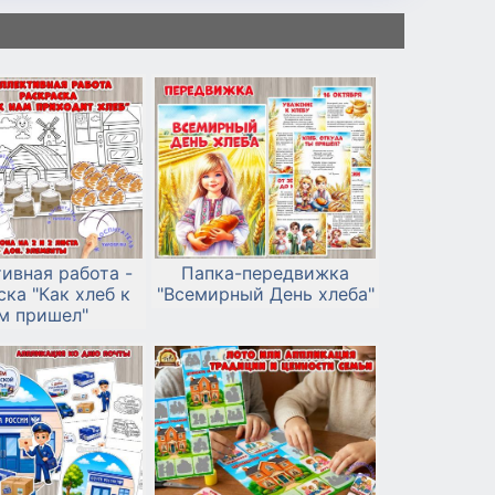
ивная работа -
Папка-передвижка
ка "Как хлеб к
"Всемирный День хлеба"
м пришел"