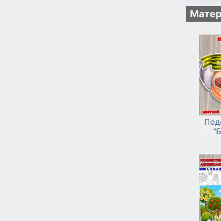
Матер
Под
"