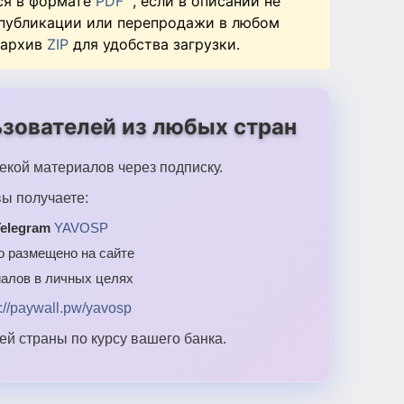
ся в формате
PDF
, если в описании не
 публикации или перепродажи в любом
 архив
ZIP
для удобства загрузки.
зователей из любых стран
екой материалов через подписку.
ы получаете:
elegram
YAVOSP
то размещено на сайте
алов в личных целях
s://paywall.pw/yavosp
й страны по курсу вашего банка.