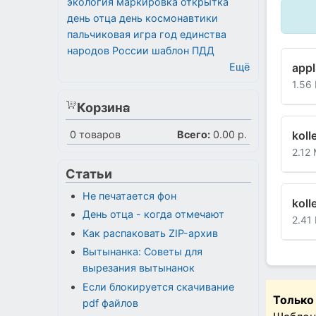
экология
маркировка
открытка
день отца
день космонавтики
пальчиковая игра
год единства
народов России
шаблон
ПДД
Ещё
appl
1.56
Корзина
0
товаров
Всего:
0.00 р.
koll
2.12
Статьи
Не печатается фон
koll
День отца - когда отмечают
2.41
Как распаковать ZIP-архив
Вытынанка: Советы для
вырезания вытынанок
Если блокируется скачивание
Только
pdf файлов