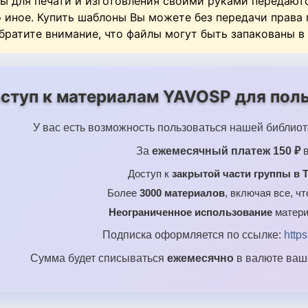
ы для печати и изготовления своими руками передают
о иное. Купить шаблоны Вы можете без передачи права
Обратите внимание, что файлы могут быть запакованы в
ступ к материалам YAVOSP для поль
У вас есть возможность пользоваться нашей библиот
За
ежемесячный платеж 150 ₽
в
Доступ к
закрытой части группы в T
Более
3000 материалов
, включая все, ч
Неограниченное использование
матери
Подписка оформляется по ссылке:
http
Сумма будет списываться
ежемесячно
в валюте ваше