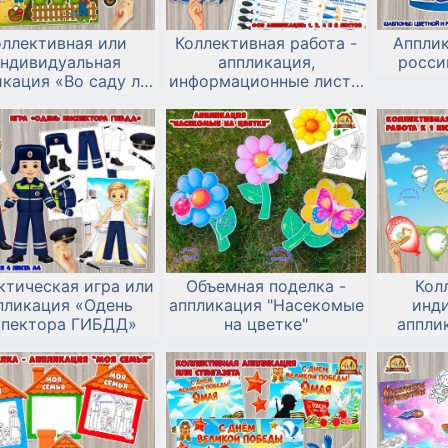
оллективная или
Коллективная работа -
Аппли
ндивидуальная
аппликация,
росси
кация «Во саду ли,
информационные листы
в огороде»
и алгоритмы лепки и
рисования ко Дню китов
и дельфинов.
ктическая игра или
Объемная поделка -
Кол
пликация «Одень
аппликация "Насекомые
инд
спектора ГИБДД»
на цветке"
аппли
защиты