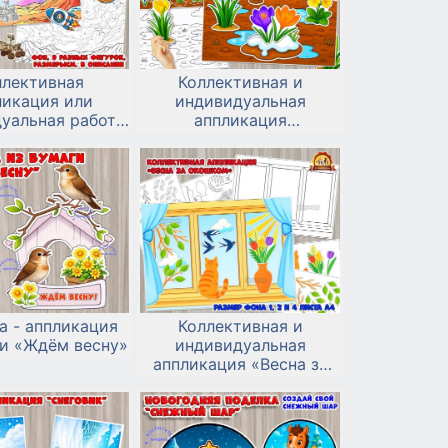
ллективная
Коллективная и
ликация или
индивидуальная
уальная работа
аппликация
осмонавтики 12
«Первоцветы»
апреля
а - аппликация
Коллективная и
ги «Ждём весну»
индивидуальная
аппликация «Весна за
окошком»