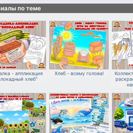
иалы по теме
елка - аппликация
Хлеб - всему голова!
Коллект
Блокадный хлеб"
раскрас
на