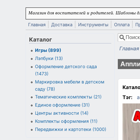
Перейти к основному содержанию
Магазин для воспитателей и родителей. Шаблоны дл
Главная
Доставка
Инструменты
Оплата
П
Поиск
Каталог
Форма
Главная
Игры (899)
Вы здес
Лэпбуки (13)
Аппли
Оформление детского сада
(1473)
Маркировка мебели в детском
Катало
саду (78)
Тэг:
а
Тематические комплекты (21)
Единое оформление (31)
Центры активности (14)
Комплекты оформления (11)
Передвижки и картотеки (1000)