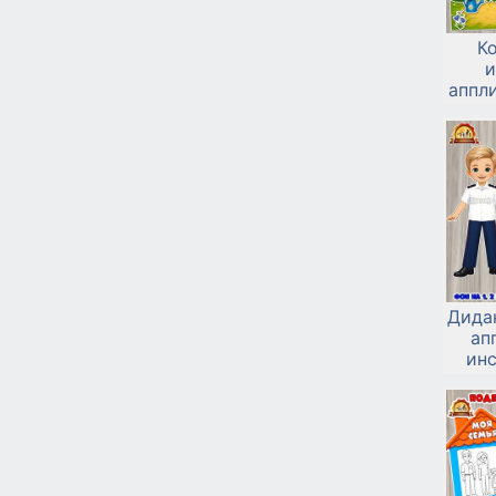
К
и
аппли
Дида
ап
ин